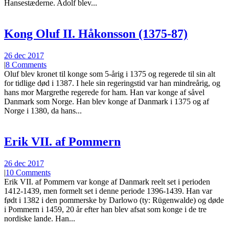
Hansestæderne. Adolf blev...
Kong Oluf II. Håkonsson (1375-87)
26 dec 2017
|
8 Comments
Oluf blev kronet til konge som 5-årig i 1375 og regerede til sin alt
for tidlige død i 1387. I hele sin regeringstid var han mindreårig, og
hans mor Margrethe regerede for ham. Han var konge af såvel
Danmark som Norge. Han blev konge af Danmark i 1375 og af
Norge i 1380, da hans...
Erik VII. af Pommern
26 dec 2017
|
10 Comments
Erik VII. af Pommern var konge af Danmark reelt set i perioden
1412-1439, men formelt set i denne periode 1396-1439. Han var
født i 1382 i den pommerske by Darlowo (ty: Rügenwalde) og døde
i Pommern i 1459, 20 år efter han blev afsat som konge i de tre
nordiske lande. Han...