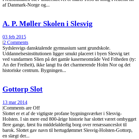
af Danmark-Norge og...
A. P. Møller Skolen i Slesvig
03 feb 2015
|
2 Comments
Sydslesvigs dansktalende gymnasium samt grundskole.
Uddannelsesinstitutionen ligger smukt placeret i byen Slesvig tæt
ved vandarmen Slien på det gamle kaserneområde Ved Friheden (ty:
An der Freiheit), ikke langt fra det charmerende Holm Nor og det
historiske centrum. Bygningen...
Gottorp Slot
13 mar 2014
|
Comments are Off
Slottet er et af de vigtigste profane bygningsværker i Slesvig-
Holsten. I sin mere end 800-årige historie har slottet været ombygget
flere gange, først fra middelalderlig borg over renæssanceslot til
barok. Slottet gav navn til hertugdømmet Slesvig-Holsten-Gottorp,
en slægt der...