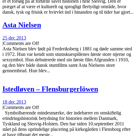
er et forsøg på at fortælle såvel historien i hele Slesvig. Den er
præget af at være et kulturelt og sprogligt flertydigt område, hvor
dansk, tysk og frisisk er hvirvlet ind i hinanden og til tider har gjort...
Asta Nielsen
25 dec 2013
|
Comments are Off
Asta Nielsen blev født på Frederiksberg i 1881 og døde samme sted
i 1972. Hun var kendt som stumskuespillenes første store stjerne og
sexsymbol. Hun debuterede med sin første film Afgrunden i 1910,
og den blev både dansk stumfilms samt Asta Nielsens store
gennembrud. Hun blev...
Istedløven – Flensburgerlöwen
18 dec 2013
|
Comments are Off
Symbolbærende mindesmærke, der indebærer en omskiftelig
erindringshistorisk betydning for historien mellem Danmark,
Tyskland og Slesvig-Holsten. Den har siden 10.september 2011
stået på dens oprindelige placering på kirkegården i Flensborg efter
at have tilbragt det meste...