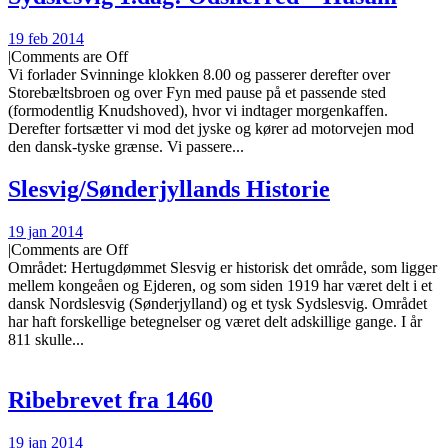
19 feb 2014
|
Comments are Off
Vi forlader Svinninge klokken 8.00 og passerer derefter over
Storebæltsbroen og over Fyn med pause på et passende sted
(formodentlig Knudshoved), hvor vi indtager morgenkaffen.
Derefter fortsætter vi mod det jyske og kører ad motorvejen mod
den dansk-tyske grænse. Vi passere...
Slesvig/Sønderjyllands Historie
19 jan 2014
|
Comments are Off
Området: Hertugdømmet Slesvig er historisk det område, som ligger
mellem kongeåen og Ejderen, og som siden 1919 har været delt i et
dansk Nordslesvig (Sønderjylland) og et tysk Sydslesvig. Området
har haft forskellige betegnelser og været delt adskillige gange. I år
811 skulle...
Ribebrevet fra 1460
19 jan 2014