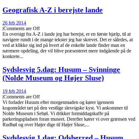
Geografisk A-Z i berejste lande
26 feb 2014
|
Comments are Off
En oversigt fra A-Z i lande jeg har berejst, er en første hjælp, til at
navigere rundt i de mange tekster jeg har skrevet. Det er således, at
ved at klikke sig ind på hvert af de enkelte lande finder man en
nærmere opdeling, der vil blive præsenteret mere indgående på de
konkrete...
Sydslesvig 5.dag: Husum – Svinninge
(Nolde Museum og Højer Sluse)
19 feb 2014
|
Comments are Off
Vi forlader Husum efter morgenmaden og kører igennem
kogområdet tæt på den vestlige slesvigske kyst. Vi ankommer til
Nolde Museum i Sebøl. Vi drikker formiddagskaffe på
parkeringspladsen foran museet. Derefter kører vi over grænsen ved
Rudbøl og over Højer dige til Højer Sluse,...
Sydslesvig 1.dag: Odsherred – Husum