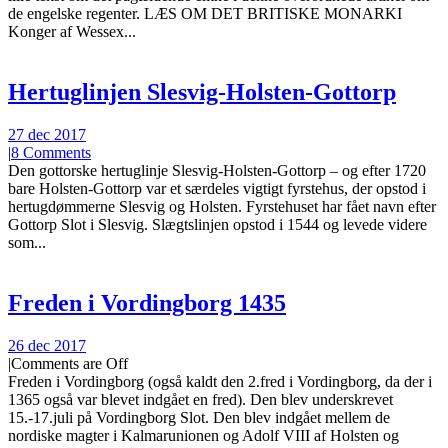
de engelske regenter. LÆS OM DET BRITISKE MONARKI
Konger af Wessex...
Hertuglinjen Slesvig-Holsten-Gottorp
27 dec 2017
|
8 Comments
Den gottorske hertuglinje Slesvig-Holsten-Gottorp – og efter 1720
bare Holsten-Gottorp var et særdeles vigtigt fyrstehus, der opstod i
hertugdømmerne Slesvig og Holsten. Fyrstehuset har fået navn efter
Gottorp Slot i Slesvig. Slægtslinjen opstod i 1544 og levede videre
som...
Freden i Vordingborg 1435
26 dec 2017
|
Comments are Off
Freden i Vordingborg (også kaldt den 2.fred i Vordingborg, da der i
1365 også var blevet indgået en fred). Den blev underskrevet
15.-17.juli på Vordingborg Slot. Den blev indgået mellem de
nordiske magter i Kalmarunionen og Adolf VIII af Holsten og