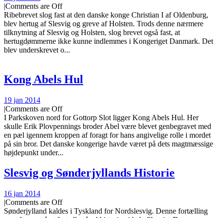
|
Comments are Off
Ribebrevet slog fast at den danske konge Christian I af Oldenburg,
blev hertug af Slesvig og greve af Holsten. Trods denne nærmere
tilknytning af Slesvig og Holsten, slog brevet også fast, at
hertugdømmerne ikke kunne indlemmes i Kongeriget Danmark. Det
blev underskrevet o...
Kong Abels Hul
19 jan 2014
|
Comments are Off
I Parkskoven nord for Gottorp Slot ligger Kong Abels Hul. Her
skulle Erik Plovpennings broder Abel være blevet genbegravet med
en pæl igennem kroppen af foragt for hans angivelige rolle i mordet
på sin bror. Det danske kongerige havde været på dets magtmæssige
højdepunkt under...
Slesvig og Sønderjyllands Historie
16 jan 2014
|
Comments are Off
Sønderjylland kaldes i Tyskland for Nordslesvig. Denne fortælling