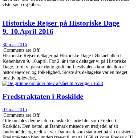
Østersøen og løber...
Historiske Rejser på Historiske Dage
9.-10.April 2016
30 mar 2016
|
Comments are Off
Historiske Rejser deltager på Historiske Dage i Øksnehallen i
København 9.-10.april. For 2. år i træk deltager vi på Historiske
Dage, fordi vi passer rigtig godt ind i festivalens kombination af
historienørderi og folkelighed. Sidste års deltagelse var en meget
positiv oplevelse,...
Fredstraktaten i Roskilde
07 mar 2015
|
Comments are Off
Ofte omtales denne i den danske historie blot som Freden i
Roskilde. Den betød, at Danmark mistede en tredjedel af sit
landområde, og reelt set var Danmark som stat truet på sin eksistens.
Fredstraktaten blev underskrevet 8. marts 1658 af kong Frederik III