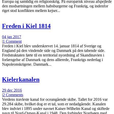
Europa og samtidig en religionskrig. På europæisk niveau afspejlede
den modsætningen mellem habsburgerne og Frankrig, og indenfor
riget stod konflikten mellem kejser...
Freden i Kiel 1814
04 jan 2017
|
1 Comment
Freden i Kiel blev underskrevet 14. januar 1814 af Sverige og
England på den vindende side og Danmark på den tabende side.
Fredstraktaten førte til en territorial nyordning af Skandinavien i
forlængelse af Danmark og dens allierede, Frankrigs nederlag i
Napoleonskrigene. Danmark...
Kielerkanalen
29 dec 2016
|
2 Comments
Verdens travleste kanal for oceangående skibe. Tallet for 2016 var
29.284 skibe, hvilket dog er et tal, som er nedadgående. Kanalen
blev indviet i 1895 under navnet Kaiser-Wilhelm Kanal og skiftede
navn til Nord-Ostsee-Kanal i 1948. Den forbinder Nordsøen med