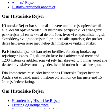
Anders´ Rejser
Historiskerejser.dk anbefaler
Om Historiske Rejser
Historiske Rejser har som mål at levere unikke rejseoplevelser til
alle, der vil opleve verden i et historiske perspektiv. Vi arrangerer
pakkerejser på en række af de områder, hvor vi er specialister og så
skræddersyr vi grupperejser til grupper i alle størrelser, der ønsker
deres helt egen rejse med netop den historiske vinkel I ønsker.
På Historiskerejser.dk kan rejser bestilles, foredrag bookes og
rejsebøger købes. Og så kan du læse løs i arkivet med mere end
1200 historiske artikler, som vil selv har skrevet. Og vi har været alle
de steder vi skriver om – lige dér, hvor historien har sat sine spor.
Din kompetente rejseleder hedder hos Historiske Rejser hedder
Anders og er cand. mag. i historie og religion og har mere end 15
års rejseledererfaring.
Om Historiske Rejser
Historien bag Historiske Rejser
Erfaring og kompetence