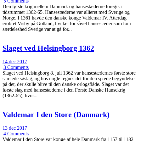
|
5 Comments
Den første krig mellem Danmark og hansestæderne foregik i
tidsrummet 1362-65. Hansestæderne var allieret med Sverige og
Norge. I 1361 havde den danske konge Valdemar IV. Atterdag
erobret Visby på Gotland, hvilket for såvel hansestæder som for i
særdeleshed Sverige var at gå for...
Slaget ved Helsingborg 1362
14 dec 2017
|
3 Comments
Slaget ved Helsingborg 8. juli 1362 var hansestædernes første store
samlede søslag, og hos nogle regnes det for den spæde begyndelse
på det, der skulle blive til den danske orlogsflåde. Slaget var det
første slag med hansestæderne i den Første Danske Hansekrig
(1362-65), hvor...
Valdemar I den Store (Danmark)
13 dec 2017
|
4 Comments
Valdemar I den Store var konge af hele Danmark fra 1157 til 1182