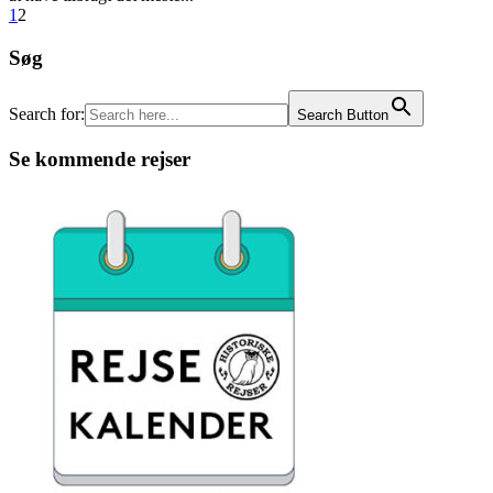
1
2
Søg
Search for:
Search Button
Se kommende rejser