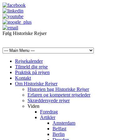
Følg Historiske Rejser
mail@historiskerejser.dk
+45 20 93 17 14
Rejsekalender
Tilmeld dig rejse
Praktisk på rejsen
Kontakt
Om Historiske Rejser
Historien bag Historiske Rejser
Erfaren og kompetent rejseleder
Skræddersyede rejser
Viden
Foredrag
Artikler
Amsterdam
Belfast
Berlin
Dresden