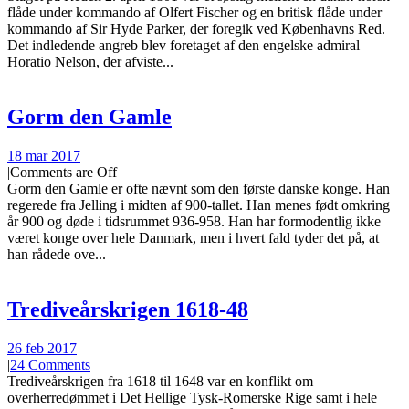
flåde under kommando af Olfert Fischer og en britisk flåde under
kommando af Sir Hyde Parker, der foregik ved Københavns Red.
Det indledende angreb blev foretaget af den engelske admiral
Horatio Nelson, der afviste...
Gorm den Gamle
18 mar 2017
|
Comments are Off
Gorm den Gamle er ofte nævnt som den første danske konge. Han
regerede fra Jelling i midten af 900-tallet. Han menes født omkring
år 900 og døde i tidsrummet 936-958. Han har formodentlig ikke
været konge over hele Danmark, men i hvert fald tyder det på, at
han rådede ove...
Trediveårskrigen 1618-48
26 feb 2017
|
24 Comments
Trediveårskrigen fra 1618 til 1648 var en konflikt om
overherredømmet i Det Hellige Tysk-Romerske Rige samt i hele