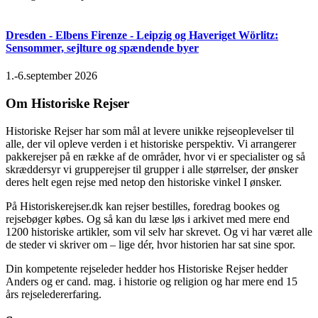
Dresden - Elbens Firenze - Leipzig og Haveriget Wörlitz:
Sensommer, sejlture og spændende byer
1.-6.september 2026
Om Historiske Rejser
Historiske Rejser har som mål at levere unikke rejseoplevelser til
alle, der vil opleve verden i et historiske perspektiv. Vi arrangerer
pakkerejser på en række af de områder, hvor vi er specialister og så
skræddersyr vi grupperejser til grupper i alle størrelser, der ønsker
deres helt egen rejse med netop den historiske vinkel I ønsker.
På Historiskerejser.dk kan rejser bestilles, foredrag bookes og
rejsebøger købes. Og så kan du læse løs i arkivet med mere end
1200 historiske artikler, som vil selv har skrevet. Og vi har været alle
de steder vi skriver om – lige dér, hvor historien har sat sine spor.
Din kompetente rejseleder hedder hos Historiske Rejser hedder
Anders og er cand. mag. i historie og religion og har mere end 15
års rejseledererfaring.