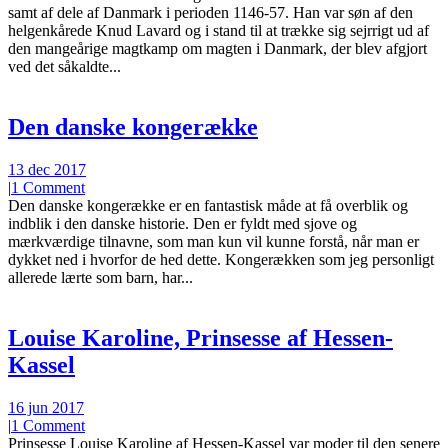
samt af dele af Danmark i perioden 1146-57. Han var søn af den
helgenkårede Knud Lavard og i stand til at trække sig sejrrigt ud af
den mangeårige magtkamp om magten i Danmark, der blev afgjort
ved det såkaldte...
Den danske kongerække
13 dec 2017
|
1 Comment
Den danske kongerække er en fantastisk måde at få overblik og
indblik i den danske historie. Den er fyldt med sjove og
mærkværdige tilnavne, som man kun vil kunne forstå, når man er
dykket ned i hvorfor de hed dette. Kongerækken som jeg personligt
allerede lærte som barn, har...
Louise Karoline, Prinsesse af Hessen-
Kassel
16 jun 2017
|
1 Comment
Prinsesse Louise Karoline af Hessen-Kassel var moder til den senere