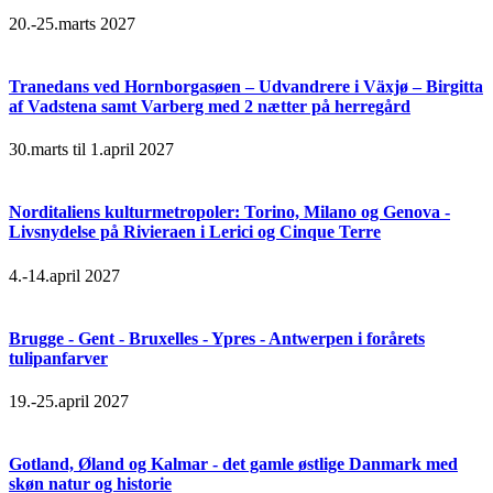
20.-25.marts 2027
Tranedans ved Hornborgasøen – Udvandrere i Växjø – Birgitta
af Vadstena samt Varberg med 2 nætter på herregård
30.marts til 1.april 2027
Norditaliens kulturmetropoler: Torino, Milano og Genova -
Livsnydelse på Rivieraen i Lerici og Cinque Terre
4.-14.april 2027
Brugge - Gent - Bruxelles - Ypres - Antwerpen i forårets
tulipanfarver
19.-25.april 2027
Gotland, Øland og Kalmar - det gamle østlige Danmark med
skøn natur og historie