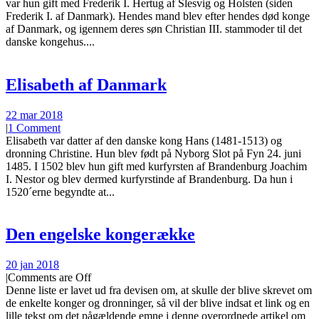
var hun gift med Frederik I. Hertug af Slesvig og Holsten (siden
Frederik I. af Danmark). Hendes mand blev efter hendes død konge
af Danmark, og igennem deres søn Christian III. stammoder til det
danske kongehus....
Elisabeth af Danmark
22 mar 2018
|
1 Comment
Elisabeth var datter af den danske kong Hans (1481-1513) og
dronning Christine. Hun blev født på Nyborg Slot på Fyn 24. juni
1485. I 1502 blev hun gift med kurfyrsten af Brandenburg Joachim
I. Nestor og blev dermed kurfyrstinde af Brandenburg. Da hun i
1520´erne begyndte at...
Den engelske kongerække
20 jan 2018
|
Comments are Off
Denne liste er lavet ud fra devisen om, at skulle der blive skrevet om
de enkelte konger og dronninger, så vil der blive indsat et link og en
lille tekst om det pågældende emne i denne overordnede artikel om