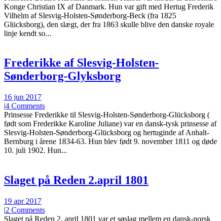
Konge Christian IX af Danmark. Hun var gift med Hertug Frederik
Vilhelm af Slesvig-Holsten-Sønderborg-Beck (fra 1825
Glücksborg), den slægt, der fra 1863 skulle blive den danske royale
linje kendt so...
Frederikke af Slesvig-Holsten-
Sønderborg-Glyksborg
16 jun 2017
|
4 Comments
Prinsesse Frederikke til Slesvig-Holsten-Sønderborg-Glücksborg (
født som Frederikke Karoline Juliane) var en dansk-tysk prinsesse af
Slesvig-Holsten-Sønderborg-Glücksborg og hertuginde af Anhalt-
Bernburg i årene 1834-63. Hun blev født 9. november 1811 og døde
10. juli 1902. Hun...
Slaget på Reden 2.april 1801
19 apr 2017
|
2 Comments
Slaget på Reden 2. april 1801 var et søslag mellem en dansk-norsk