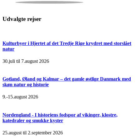
Udvalgte rejser
Kulturbyer i Hjertet af det Tredje Rige krydret med storslået
natur
30.juli til 7.august 2026
Gotland, Øland og Kalmar – det gamle østlige Danmark med
skøn natur og historie
9.-15.august 2026
Nordengland - I historiens fodspor af vikinger, klostre,
katedraler og smukke kyster
25.august til 2.september 2026