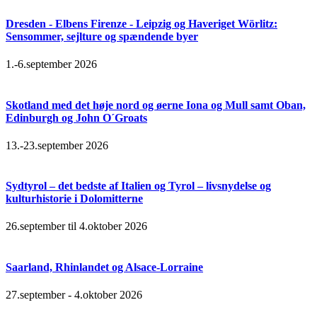
Dresden - Elbens Firenze - Leipzig og Haveriget Wörlitz:
Sensommer, sejlture og spændende byer
1.-6.september 2026
Skotland med det høje nord og øerne Iona og Mull samt Oban,
Edinburgh og John O´Groats
13.-23.september 2026
Sydtyrol – det bedste af Italien og Tyrol – livsnydelse og
kulturhistorie i Dolomitterne
26.september til 4.oktober 2026
Saarland, Rhinlandet og Alsace-Lorraine
27.september - 4.oktober 2026