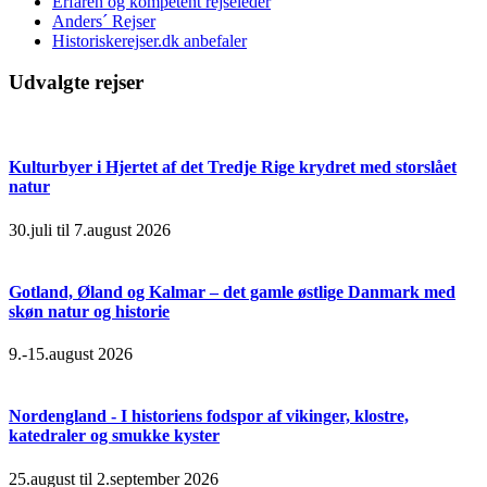
Erfaren og kompetent rejseleder
Anders´ Rejser
Historiskerejser.dk anbefaler
Udvalgte rejser
Kulturbyer i Hjertet af det Tredje Rige krydret med storslået
natur
30.juli til 7.august 2026
Gotland, Øland og Kalmar – det gamle østlige Danmark med
skøn natur og historie
9.-15.august 2026
Nordengland - I historiens fodspor af vikinger, klostre,
katedraler og smukke kyster
25.august til 2.september 2026