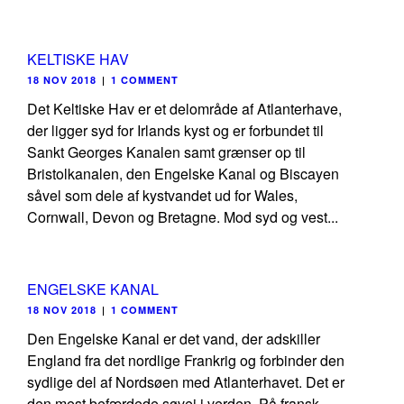
KELTISKE HAV
18 NOV 2018
|
1 COMMENT
Det Keltiske Hav er et delområde af Atlanterhave,
der ligger syd for Irlands kyst og er forbundet til
Sankt Georges Kanalen samt grænser op til
Bristolkanalen, den Engelske Kanal og Biscayen
såvel som dele af kystvandet ud for Wales,
Cornwall, Devon og Bretagne. Mod syd og vest...
ENGELSKE KANAL
18 NOV 2018
|
1 COMMENT
Den Engelske Kanal er det vand, der adskiller
England fra det nordlige Frankrig og forbinder den
sydlige del af Nordsøen med Atlanterhavet. Det er
den mest befærdede søvej i verden. På fransk