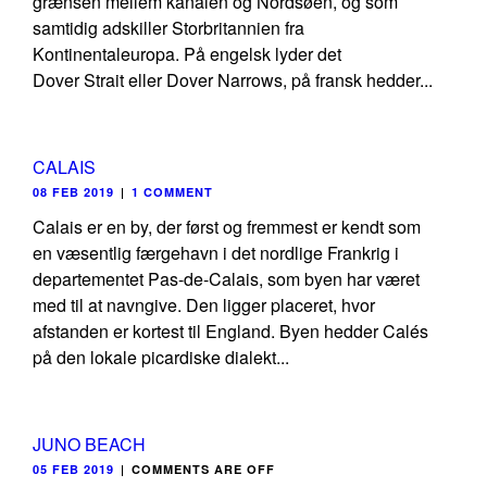
grænsen mellem kanalen og Nordsøen, og som
samtidig adskiller Storbritannien fra
Kontinentaleuropa. På engelsk lyder det
Dover Strait eller Dover Narrows, på fransk hedder...
CALAIS
08 FEB 2019
|
1 COMMENT
Calais er en by, der først og fremmest er kendt som
en væsentlig færgehavn i det nordlige Frankrig i
departementet Pas-de-Calais, som byen har været
med til at navngive. Den ligger placeret, hvor
afstanden er kortest til England. Byen hedder Calés
på den lokale picardiske dialekt...
JUNO BEACH
05 FEB 2019
|
COMMENTS ARE OFF