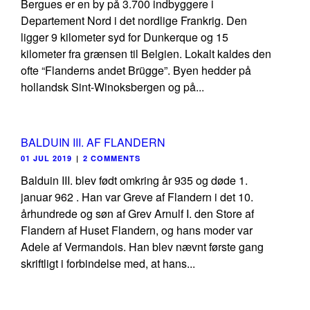
Bergues er en by på 3.700 indbyggere i
Departement Nord i det nordlige Frankrig. Den
ligger 9 kilometer syd for Dunkerque og 15
kilometer fra grænsen til Belgien. Lokalt kaldes den
ofte “Flanderns andet Brügge”. Byen hedder på
hollandsk Sint-Winoksbergen og på...
BALDUIN III. AF FLANDERN
01 JUL 2019
|
2 COMMENTS
Balduin III. blev født omkring år 935 og døde 1.
januar 962 . Han var Greve af Flandern i det 10.
århundrede og søn af Grev Arnulf I. den Store af
Flandern af Huset Flandern, og hans moder var
Adele af Vermandois. Han blev nævnt første gang
skriftligt i forbindelse med, at hans...