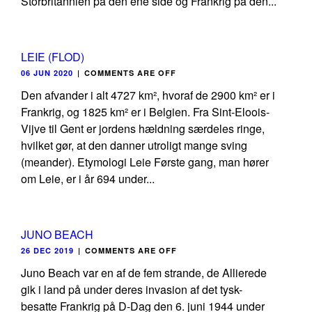
Storbritannien på den ene side og Frankrig på den...
LEIE (FLOD)
06 JUN 2020
|
COMMENTS ARE OFF
Den afvander i alt 4727 km², hvoraf de 2900 km² er i
Frankrig, og 1825 km² er i Belgien. Fra Sint-Eloois-
Vijve til Gent er jordens hældning særdeles ringe,
hvilket gør, at den danner utroligt mange sving
(meander). Etymologi Leie Første gang, man hører
om Leie, er i år 694 under...
JUNO BEACH
26 DEC 2019
|
COMMENTS ARE OFF
Juno Beach var en af de fem strande, de Allierede
gik i land på under deres invasion af det tysk-
besatte Frankrig på D-Dag den 6. juni 1944 under