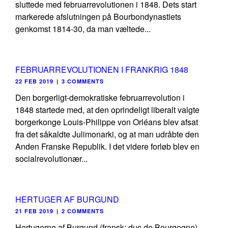
sluttede med februarrevolutionen i 1848. Dets start
markerede afslutningen på Bourbondynastiets
genkomst 1814-30, da man væltede...
FEBRUARREVOLUTIONEN I FRANKRIG 1848
22 FEB 2019
|
3 COMMENTS
Den borgerligt-demokratiske februarrevolution i
1848 startede med, at den oprindeligt liberalt valgte
borgerkonge Louis-Philippe von Orléans blev afsat
fra det såkaldte Julimonarki, og at man udråbte den
Anden Franske Republik. I det videre forløb blev en
socialrevolutionær...
HERTUGER AF BURGUND
21 FEB 2019
|
2 COMMENTS
Hertugerne af Burgund (fransk: duc de Bourgogne)