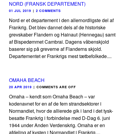
NORD (FRANSK DEPARTEMENT)
01 JUL 2019
|
2 COMMENTS
Nord er et departement i den allernordligste del af
Frankrig. Det blev dannet dels af de historiske
grevskaber Flandern og Hainaut (Hennegau) samt
af Bispedømmet Cambrai. Dagens våbenskjold
baserer sig på greverne af Flanderns skjold.
Departementet er Frankrigs mest tætbefolkede....
OMAHA BEACH
20 APR 2019
|
COMMENTS ARE OFF
Omaha – kendt som Omaha Beach – var
kodenavnet for en af de fem strandsektorer i
Normandiet, hvor de allierede gik i land i det tysk-
besatte Frankrig i forbindelse med D-Dag 6. juni
1944 under Anden Verdenskrig. Omaha er en
afdeling af kysten i Normandiet i Frankrig,...