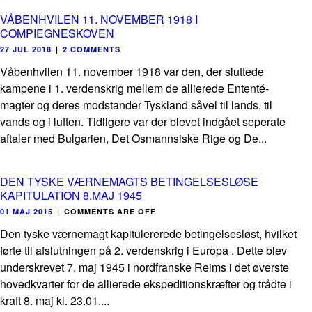
VÅBENHVILEN 11. NOVEMBER 1918 I
COMPIEGNESKOVEN
27 JUL 2018
|
2 COMMENTS
Våbenhvilen 11. november 1918 var den, der sluttede
kampene i 1. verdenskrig mellem de allierede Ententé-
magter og deres modstander Tyskland såvel til lands, til
vands og i luften. Tidligere var der blevet indgået seperate
aftaler med Bulgarien, Det Osmannsiske Rige og De...
DEN TYSKE VÆRNEMAGTS BETINGELSESLØSE
KAPITULATION 8.MAJ 1945
01 MAJ 2015
|
COMMENTS ARE OFF
Den tyske værnemagt kapitulererede betingelsesløst, hvilket
førte til afslutningen på 2. verdenskrig i Europa . Dette blev
underskrevet 7. maj 1945 i nordfranske Reims i det øverste
hovedkvarter for de allierede ekspeditionskræfter og trådte i
kraft 8. maj kl. 23.01....