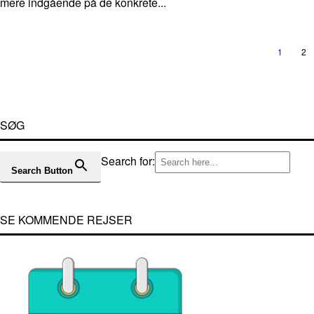
mere indgående på de konkrete...
1
2
SØG
Search for:
Search Button
SE KOMMENDE REJSER