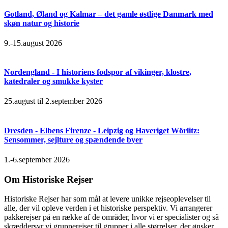
Gotland, Øland og Kalmar – det gamle østlige Danmark med
skøn natur og historie
9.-15.august 2026
Nordengland - I historiens fodspor af vikinger, klostre,
katedraler og smukke kyster
25.august til 2.september 2026
Dresden - Elbens Firenze - Leipzig og Haveriget Wörlitz:
Sensommer, sejlture og spændende byer
1.-6.september 2026
Om Historiske Rejser
Historiske Rejser har som mål at levere unikke rejseoplevelser til
alle, der vil opleve verden i et historiske perspektiv. Vi arrangerer
pakkerejser på en række af de områder, hvor vi er specialister og så
skræddersyr vi grupperejser til grupper i alle størrelser, der ønsker