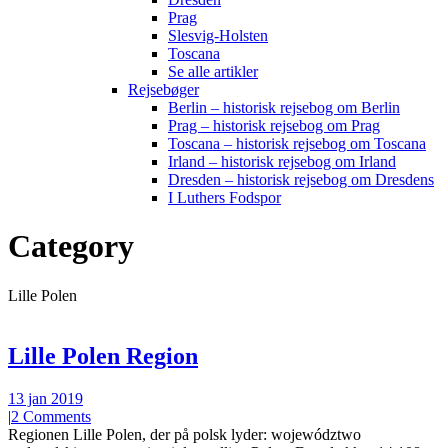
Prag
Slesvig-Holsten
Toscana
Se alle artikler
Rejsebøger
Berlin – historisk rejsebog om Berlin
Prag – historisk rejsebog om Prag
Toscana – historisk rejsebog om Toscana
Irland – historisk rejsebog om Irland
Dresden – historisk rejsebog om Dresdens
I Luthers Fodspor
Category
Lille Polen
Lille Polen Region
13 jan 2019
|
2 Comments
Regionen Lille Polen, der på polsk lyder: województwo