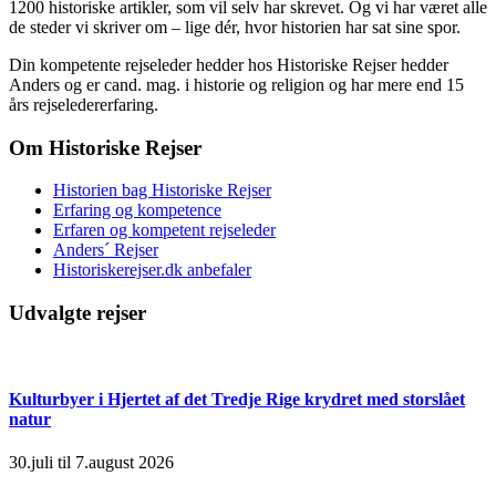
1200 historiske artikler, som vil selv har skrevet. Og vi har været alle
de steder vi skriver om – lige dér, hvor historien har sat sine spor.
Din kompetente rejseleder hedder hos Historiske Rejser hedder
Anders og er cand. mag. i historie og religion og har mere end 15
års rejseledererfaring.
Om Historiske Rejser
Historien bag Historiske Rejser
Erfaring og kompetence
Erfaren og kompetent rejseleder
Anders´ Rejser
Historiskerejser.dk anbefaler
Udvalgte rejser
Kulturbyer i Hjertet af det Tredje Rige krydret med storslået
natur
30.juli til 7.august 2026