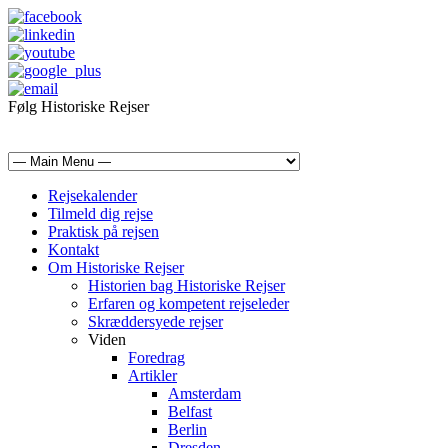
Følg Historiske Rejser
mail@historiskerejser.dk
+45 20 93 17 14
Rejsekalender
Tilmeld dig rejse
Praktisk på rejsen
Kontakt
Om Historiske Rejser
Historien bag Historiske Rejser
Erfaren og kompetent rejseleder
Skræddersyede rejser
Viden
Foredrag
Artikler
Amsterdam
Belfast
Berlin
Dresden