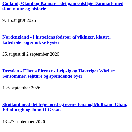
Gotland, Øland og Kalmar – det gamle østlige Danmark med
skøn natur og historie
9.-15.august 2026
Nordengland - I historiens fodspor af vikinger, klostre,
katedraler og smukke kyster
25.august til 2.september 2026
Dresden - Elbens Firenze - Leipzig og Haveriget Wörlitz:
Sensommer, sejlture og spændende byer
1.-6.september 2026
Skotland med det høje nord og øerne Iona og Mull samt Oban,
Edinburgh og John O´Groats
13.-23.september 2026