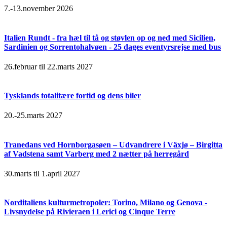
7.-13.november 2026
Italien Rundt - fra hæl til tå og støvlen op og ned med Sicilien,
Sardinien og Sorrentohalvøen - 25 dages eventyrsrejse med bus
26.februar til 22.marts 2027
Tysklands totalitære fortid og dens biler
20.-25.marts 2027
Tranedans ved Hornborgasøen – Udvandrere i Växjø – Birgitta
af Vadstena samt Varberg med 2 nætter på herregård
30.marts til 1.april 2027
Norditaliens kulturmetropoler: Torino, Milano og Genova -
Livsnydelse på Rivieraen i Lerici og Cinque Terre