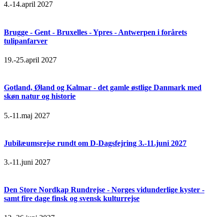
4.-14.april 2027
Brugge - Gent - Bruxelles - Ypres - Antwerpen i forårets
tulipanfarver
19.-25.april 2027
Gotland, Øland og Kalmar - det gamle østlige Danmark med
skøn natur og historie
5.-11.maj 2027
Jubilæumsrejse rundt om D-Dagsfejring 3.-11.juni 2027
3.-11.juni 2027
Den Store Nordkap Rundrejse - Norges vidunderlige kyster -
samt fire dage finsk og svensk kulturrejse