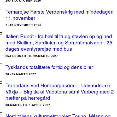
25.-31.OKTOBER 2026
Temarejse Første Verdenskrig med mindedagen
11.november
7.-13.NOVEMBER 2026
Italien Rundt - fra hæl til tå og støvlen op og ned
med Sicilien, Sardinien og Sorrentohalvøen - 25
dages eventyrsrejse med bus
26.FEBRUAR TIL 22.MARTS 2027
Tysklands totalitære fortid og dens biler
20.-25.MARTS 2027
Tranedans ved Hornborgasøen – Udvandrere i
Växjø – Birgitta af Vadstena samt Varberg med 2
nætter på herregård
30.MARTS TIL 1.APRIL 2027
Norditaliens kulturmetropoler: Torino, Milano og