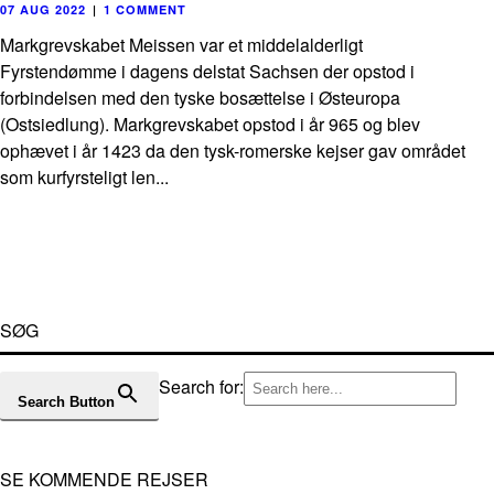
07 AUG 2022
|
1 COMMENT
Markgrevskabet Meissen var et middelalderligt
Fyrstendømme i dagens delstat Sachsen der opstod i
forbindelsen med den tyske bosættelse i Østeuropa
(Ostsiedlung). Markgrevskabet opstod i år 965 og blev
ophævet i år 1423 da den tysk-romerske kejser gav området
som kurfyrsteligt len...
SØG
Search for:
Search Button
SE KOMMENDE REJSER