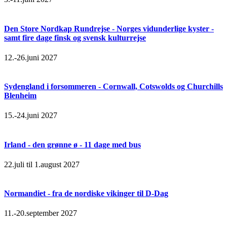
Den Store Nordkap Rundrejse - Norges vidunderlige kyster -
samt fire dage finsk og svensk kulturrejse
12.-26.juni 2027
Sydengland i forsommeren - Cornwall, Cotswolds og Churchills
Blenheim
15.-24.juni 2027
Irland - den grønne ø - 11 dage med bus
22.juli til 1.august 2027
Normandiet - fra de nordiske vikinger til D-Dag
11.-20.september 2027