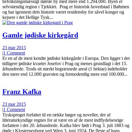
befolkningsmæssigt største by med mere end 1.294.000. Byen er
selvstændig region i Tjekkiet. Prag er historisk hovedstad i Bøhmen
og har igennem dets historie været residensby for såvel konger og
kejsere i det Hellige Tysk...
Gamle jødiske kirkegård
23 mar 2015
|
1 Comment
Er en af de mest kendte jødiske kirkegårde i Europa. Den ligger i det
tidligere jødiske kvarter Josefov i Prag og menes grundlagt i det 15.
århundrede. Trods sit stærkt begrænsede areal (1 hektar) indeholder
den mere end 12.000 gravsten og formodentlig mere end 100.000...
Franz Kafka
23 mar 2015
|
1 Comment
Tysksproget forfatter til en række bøger og noveller, der af
litteraturkyndige regnes for at være en af de mest indflydelsesrige
forfattere i det 20. århundrede. Kafka blev født i Prag 3. juli 1883 og
døde i Klosterneuburg ved Wien 3. juni 1924. De fleste af hans