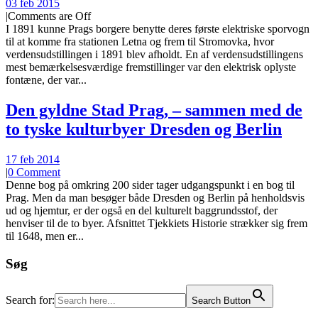
03 feb 2015
|
Comments are Off
I 1891 kunne Prags borgere benytte deres første elektriske sporvogn
til at komme fra stationen Letna og frem til Stromovka, hvor
verdensudstillingen i 1891 blev afholdt. En af verdensudstillingens
mest bemærkelsesværdige fremstillinger var den elektrisk oplyste
fontæne, der var...
Den gyldne Stad Prag, – sammen med de
to tyske kulturbyer Dresden og Berlin
17 feb 2014
|
0 Comment
Denne bog på omkring 200 sider tager udgangspunkt i en bog til
Prag. Men da man besøger både Dresden og Berlin på henholdsvis
ud og hjemtur, er der også en del kulturelt baggrundsstof, der
henviser til de to byer. Afsnittet Tjekkiets Historie strækker sig frem
til 1648, men er...
Søg
Search for:
Search Button