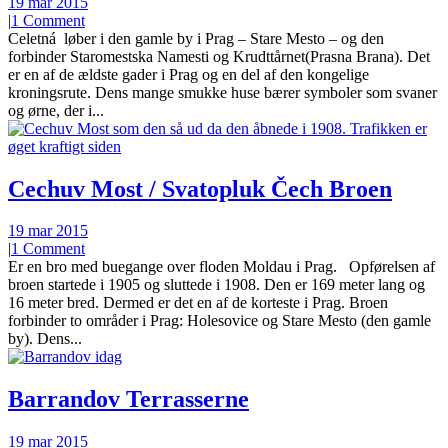
19 mar 2015
|
1 Comment
Celetná løber i den gamle by i Prag – Stare Mesto – og den
forbinder Staromestska Namesti og Krudttårnet(Prasna Brana). Det
er en af de ældste gader i Prag og en del af den kongelige
kroningsrute. Dens mange smukke huse bærer symboler som svaner
og ørne, der i...
Cechuv Most / Svatopluk Čech Broen
19 mar 2015
|
1 Comment
Er en bro med buegange over floden Moldau i Prag. Opførelsen af
broen startede i 1905 og sluttede i 1908. Den er 169 meter lang og
16 meter bred. Dermed er det en af de korteste i Prag. Broen
forbinder to områder i Prag: Holesovice og Stare Mesto (den gamle
by). Dens...
Barrandov Terrasserne
19 mar 2015