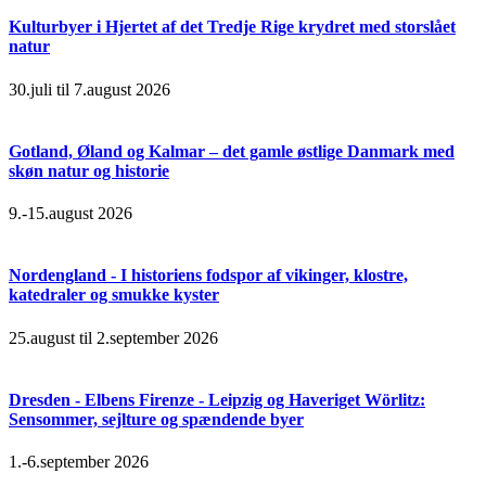
Kulturbyer i Hjertet af det Tredje Rige krydret med storslået
natur
30.juli til 7.august 2026
Gotland, Øland og Kalmar – det gamle østlige Danmark med
skøn natur og historie
9.-15.august 2026
Nordengland - I historiens fodspor af vikinger, klostre,
katedraler og smukke kyster
25.august til 2.september 2026
Dresden - Elbens Firenze - Leipzig og Haveriget Wörlitz:
Sensommer, sejlture og spændende byer
1.-6.september 2026