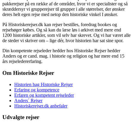
pakkerejser på en række af de områder, hvor vi er specialister og så
skræddersyr vi grupperejser til grupper i alle størrelser, der ønsker
deres helt egen rejse med netop den historiske vinkel I ønsker.
På Historiskerejser.dk kan rejser bestilles, foredrag bookes og
rejsebøger købes. Og så kan du læse løs i arkivet med mere end
1200 historiske artikler, som vil selv har skrevet. Og vi har været alle
de steder vi skriver om – lige dér, hvor historien har sat sine spor.
Din kompetente rejseleder hedder hos Historiske Rejser hedder
Anders og er cand. mag. i historie og religion og har mere end 15
års rejseledererfaring.
Om Historiske Rejser
Historien bag Historiske Rejser
Erfaring og kompetence
Erfaren og kompetent rejseleder
Anders´ Rejser
Historiskerejser.dk anbefaler
Udvalgte rejser