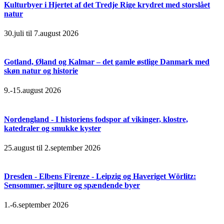
Kulturbyer i Hjertet af det Tredje Rige krydret med storslået
natur
30.juli til 7.august 2026
Gotland, Øland og Kalmar – det gamle østlige Danmark med
skøn natur og historie
9.-15.august 2026
Nordengland - I historiens fodspor af vikinger, klostre,
katedraler og smukke kyster
25.august til 2.september 2026
Dresden - Elbens Firenze - Leipzig og Haveriget Wörlitz:
Sensommer, sejlture og spændende byer
1.-6.september 2026