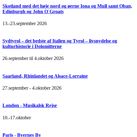
Skotland med det høje nord og øerne Iona og Mull samt Oban,
Edinburgh og John O´Groats
13.-23.september 2026
Sydtyrol – det bedste af Italien og Tyrol – livsnydelse og
kulturhistorie i Dolomitterne
26.september til 4.oktober 2026
Saarland, Rhinlandet og Alsace-Lorraine
27.september - 4.oktober 2026
London - Musikalsk Rejse
10.-17.oktober
Paris - Byernes By