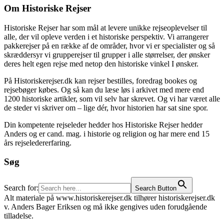
Om Historiske Rejser
Historiske Rejser har som mål at levere unikke rejseoplevelser til
alle, der vil opleve verden i et historiske perspektiv. Vi arrangerer
pakkerejser på en række af de områder, hvor vi er specialister og så
skræddersyr vi grupperejser til grupper i alle størrelser, der ønsker
deres helt egen rejse med netop den historiske vinkel I ønsker.
På Historiskerejser.dk kan rejser bestilles, foredrag bookes og
rejsebøger købes. Og så kan du læse løs i arkivet med mere end
1200 historiske artikler, som vil selv har skrevet. Og vi har været alle
de steder vi skriver om – lige dér, hvor historien har sat sine spor.
Din kompetente rejseleder hedder hos Historiske Rejser hedder
Anders og er cand. mag. i historie og religion og har mere end 15
års rejseledererfaring.
Søg
Search for:
Search Button
Alt materiale på www.historiskerejser.dk tilhører historiskerejser.dk
v. Anders Bager Eriksen og må ikke gengives uden forudgående
tilladelse.