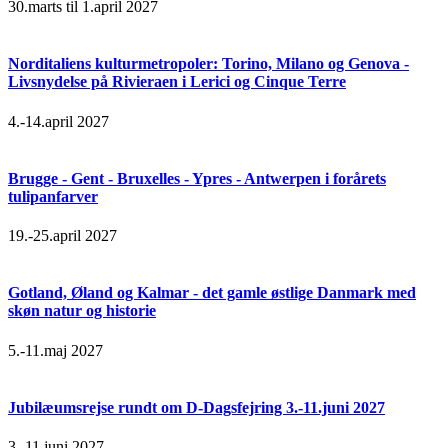
30.marts til 1.april 2027
Norditaliens kulturmetropoler: Torino, Milano og Genova -
Livsnydelse på Rivieraen i Lerici og Cinque Terre
4.-14.april 2027
Brugge - Gent - Bruxelles - Ypres - Antwerpen i forårets
tulipanfarver
19.-25.april 2027
Gotland, Øland og Kalmar - det gamle østlige Danmark med
skøn natur og historie
5.-11.maj 2027
Jubilæumsrejse rundt om D-Dagsfejring 3.-11.juni 2027
3.-11.juni 2027