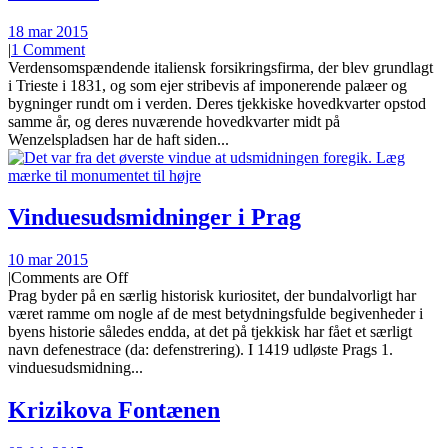
18 mar 2015
|
1 Comment
Verdensomspændende italiensk forsikringsfirma, der blev grundlagt
i Trieste i 1831, og som ejer stribevis af imponerende palæer og
bygninger rundt om i verden. Deres tjekkiske hovedkvarter opstod
samme år, og deres nuværende hovedkvarter midt på
Wenzelspladsen har de haft siden...
Vinduesudsmidninger i Prag
10 mar 2015
|
Comments are Off
Prag byder på en særlig historisk kuriositet, der bundalvorligt har
været ramme om nogle af de mest betydningsfulde begivenheder i
byens historie således endda, at det på tjekkisk har fået et særligt
navn defenestrace (da: defenstrering). I 1419 udløste Prags 1.
vinduesudsmidning...
Krizikova Fontænen