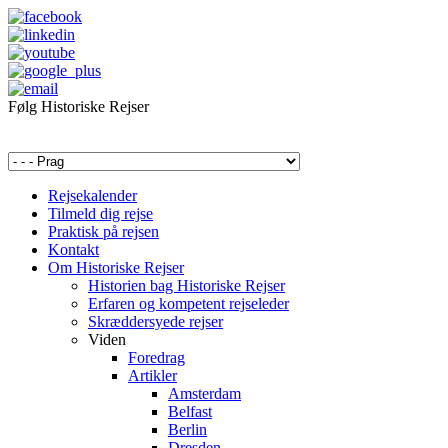
Følg Historiske Rejser
mail@historiskerejser.dk
+45 20 93 17 14
Rejsekalender
Tilmeld dig rejse
Praktisk på rejsen
Kontakt
Om Historiske Rejser
Historien bag Historiske Rejser
Erfaren og kompetent rejseleder
Skræddersyede rejser
Viden
Foredrag
Artikler
Amsterdam
Belfast
Berlin
Dresden