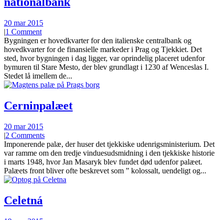
nationalbank
20 mar 2015
|
1 Comment
Bygningen er hovedkvarter for den italienske centralbank og
hovedkvarter for de finansielle markeder i Prag og Tjekkiet. Det
sted, hvor bygningen i dag ligger, var oprindelig placeret udenfor
bymuren til Stare Mesto, der blev grundlagt i 1230 af Wenceslas I.
Stedet lå imellem de...
Cerninpalæet
20 mar 2015
|
2 Comments
Imponerende palæ, der huser det tjekkiske udenrigsministerium. Det
var ramme om den tredje vinduesudsmidning i den tjekkiske historie
i marts 1948, hvor Jan Masaryk blev fundet død udenfor palæet.
Palæets front bliver ofte beskrevet som ” kolossalt, uendeligt og...
Celetná