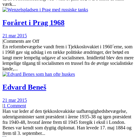
værk...
Foråret i Prag 1968
21 mar 2015
|
Comments are Off
En reformbevægelse vandt frem i Tjekkoslovakiet i 1960´erne, som
i 1968 gav sig udslag i en række politiske ændringer, der betød en
langt mere lempelig udgave af socialismen. Imidlertid blev den mere
lempelige tilgang til socialismen en trussel fra de øvrige socialistiske
lande,...
Edvard Beneš
21 mar 2015
|
1 Comment
Han var leder af den tjekkoslovakiske uafhængighedsbevægelse,
udenrigsminister samt præsident i årene 1935-38 og igen præsident
fra 1940-48, hvoraf årene frem til 1945 foregik i eksil i London.
Benes var kendt som dygtig diplomat. Han levede 17. maj 1884 og
frem til 3. september...