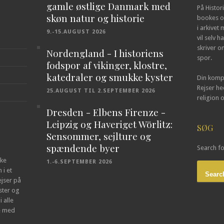
gamle østlige Danmark med
På Histor
skøn natur og historie
bookes o
i arkivet
9.-15.AUGUST 2026
vil selv h
skriver om
Nordengland - I historiens
spor.
fodspor af vikinger, klostre,
katedraler og smukke kyster
Din kompe
Rejser he
25.AUGUST TIL 2.SEPTEMBER 2026
religion 
Dresden - Elbens Firenze -
Leipzig og Haveriget Wörlitz:
SØG
Sensommer, sejlture og
spændende byer
Search fo
kke
1.-6.SEPTEMBER 2026
 i et
Searc
ejser på
ster og
 alle
se med