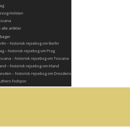
ag
esvig-Holsten
oscana
 alle artikler
ebøger
rlin – historisk rejsebog om Berlin
ag – historisk rejsebog om Prag
scana – historisk rejsebog om Toscana
land – historisk rejsebog om Irland
esden – historisk rejsebog om Dresdens
Luthers Fodspor