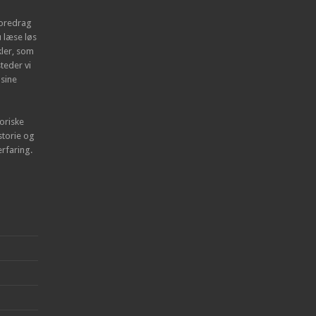
 foredrag
 læse løs
kler, som
steder vi
 sine
oriske
storie og
erfaring.