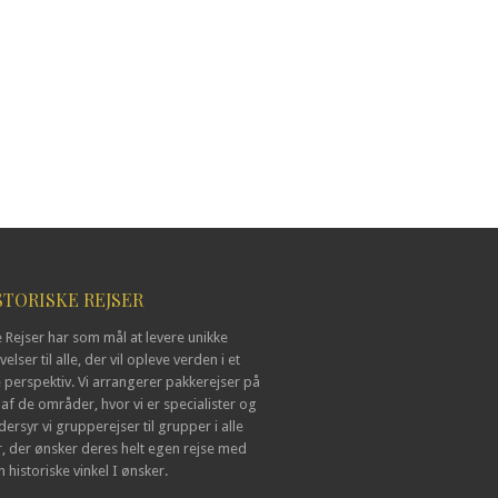
STORISKE REJSER
e Rejser har som mål at levere unikke
elser til alle, der vil opleve verden i et
e perspektiv. Vi arrangerer pakkerejser på
af de områder, hvor vi er specialister og
ersyr vi grupperejser til grupper i alle
r, der ønsker deres helt egen rejse med
 historiske vinkel I ønsker.