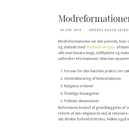
Modreformatione
06 JAN 2019
ANDERS BAGER ERIKS
Modreformationen var den periode, hvor de
og sluttede med
Trediveårskrigens
afslutn
ville man bevare magt, indflydelse og mater
udfordre reformationen. Man kan opsumme
Forsvar for den katolske praksis om sa
Omstrukturering af kirkestrukturen
Religiøse ordener
Åndelige bevægelser
Politiske dimensioner
Reformerne bestod af grundlæggelse af semin
reform af det religiøse liv ved at returner
det direkte forhold til Kristus, hvilket ogs