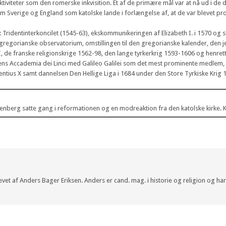
iteter som den romerske inkvisition. Et af de primære mål var at nå ud i de d
Sverige og England som katolske lande i forlængelse af, at de var blevet pr
Tridentinterkoncilet (1545-63), ekskommunikeringen af Elizabeth I. i 1570 og s
gregorianske observatorium, omstillingen til den gregorianske kalender, den jes
I, de franske religionskrige 1562-98, den lange tyrkerkrig 1593-1606 og henret
tens Accademia dei Linci med Galileo Galilei som det mest prominente medlem,
ntius X samt dannelsen Den Hellige Liga i 1684 under den Store Tyrkiske Krig 
tenberg satte gang i reformationen og en modreaktion fra den katolske kirke. K
krevet af Anders Bager Eriksen. Anders er cand. mag. i historie og religion og ha