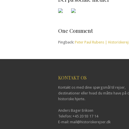
One Comment
Pingback:
Peter Paul Rubens | Historiskerej
KONTAKT OS
Kontakt os med dine spørgsmål til rejser,
destinationer eller hvad du måtte have på d
historiske hjerte.
Anders Bager Eriksen
Telefon: +45 20 93 17 14
E-mail: mail@historiskerejser.dk