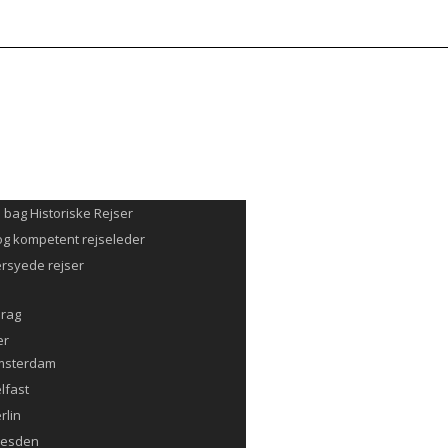
ail@historiskerejser.dk
+45 20 93 17 14
NDER
G REJSE
Å REJSEN
SKE REJSER
n bag Historiske Rejser
og kompetent rejseleder
rsyede rejser
drag
er
msterdam
lfast
rlin
resden