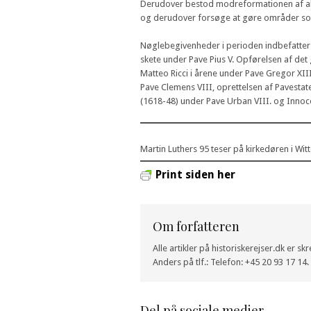
Derudover bestod modreformationen af aktiv
og derudover forsøge at gøre områder som 
Nøglebegivenheder i perioden indbefatter: 
skete under Pave Pius V. Opførelsen af det 
Matteo Ricci i årene under Pave Gregor XII
Pave Clemens VIII, oprettelsen af Pavesta
(1618-48) under Pave Urban VIII. og Innoce
Martin Luthers 95 teser på kirkedøren i Wit
Print siden her
Om forfatteren
Alle artikler på historiskerejser.dk er s
Anders på tlf.: Telefon: +45 20 93 17 14.
Del på sociale medier