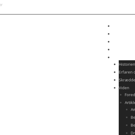
er
m
REJSEKALE
TILMELD DI
PRAKTISK P
KONTAKT
OM HISTORI
Historie
Erfaren 
Skrædde
Viden
Fore
Artikl
A
Be
Be
D