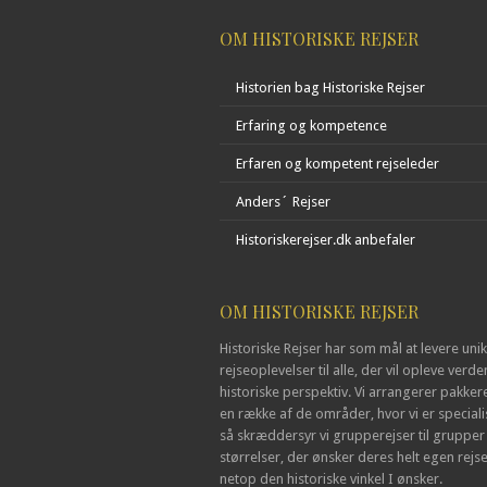
OM HISTORISKE REJSER
Historien bag Historiske Rejser
Erfaring og kompetence
Erfaren og kompetent rejseleder
Anders´ Rejser
Historiskerejser.dk anbefaler
OM HISTORISKE REJSER
Historiske Rejser har som mål at levere uni
rejseoplevelser til alle, der vil opleve verden
historiske perspektiv. Vi arrangerer pakker
en række af de områder, hvor vi er speciali
så skræddersyr vi grupperejser til grupper i
størrelser, der ønsker deres helt egen rej
netop den historiske vinkel I ønsker.