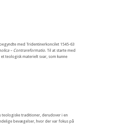
 begyndte med Tridentinerkoncilet 1545-63
holica – Contrareformatio
. Til at starte med
 et teologisk materielt svar, som kunne
 teologiske traditioner, derudover i en
 åndelige bevægelser, hvor der var fokus på