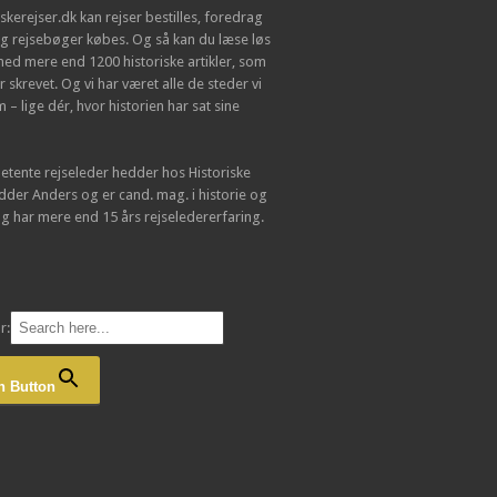
iskerejser.dk kan rejser bestilles, foredrag
g rejsebøger købes. Og så kan du læse løs
 med mere end 1200 historiske artikler, som
ar skrevet. Og vi har været alle de steder vi
 – lige dér, hvor historien har sat sine
tente rejseleder hedder hos Historiske
dder Anders og er cand. mag. i historie og
og har mere end 15 års rejseledererfaring.
r:
h Button