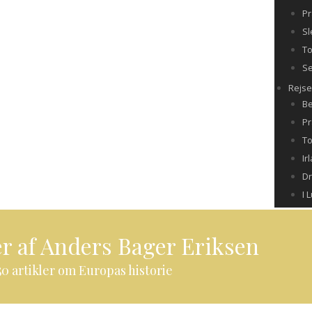
Pr
Sl
T
Se
Rejs
Be
Pr
To
Ir
Dr
I 
er af Anders Bager Eriksen
0 artikler om Europas historie