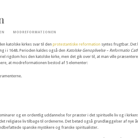
n
EN
MODREFORMATIONEN
n katolske kirkes svar til den
protestantiske reformation
syntes frugtbar. Det
ing i i 1648. Perioden kaldes også den
Katolske Genoplivelse – Reformatio Cat
iel rigdom hos den katolske kirke, men det gik over til, at man ville præsentere
re, at modreformationen bestod af 5 elementer:
kramenterne.
arer og en ordentlig uddannelse for præster i det spirituelle liv og i kirkens
e det religiøse liv tilbage til ordenerne. Det betød også grundlæggelser af nye
å indbefattede spanske mystikere og franske spiritualister.