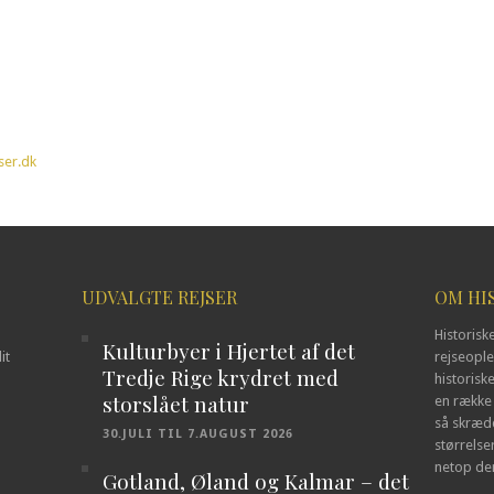
ser.dk
UDVALGTE REJSER
OM HI
Historisk
Kulturbyer i Hjertet af det
it
rejseoplev
Tredje Rige krydret med
historisk
storslået natur
en række 
så skrædd
30.JULI TIL 7.AUGUST 2026
størrelse
netop den
Gotland, Øland og Kalmar – det