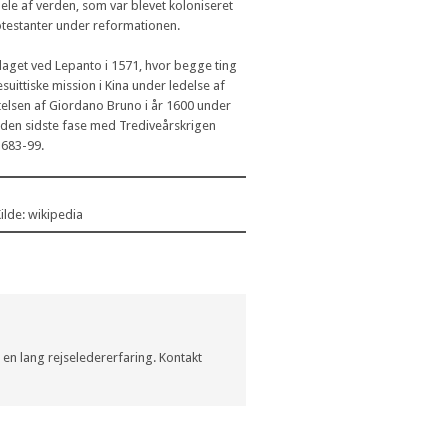
ele af verden, som var blevet koloniseret
otestanter under reformationen.
laget ved Lepanto i 1571, hvor begge ting
uittiske mission i Kina under ledelse af
telsen af Giordano Bruno i år 1600 under
 den sidste fase med Trediveårskrigen
1683-99.
ilde: wikipedia
r en lang rejseledererfaring. Kontakt