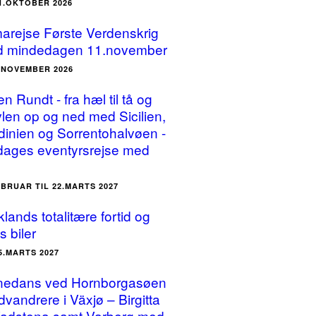
31.OKTOBER 2026
arejse Første Verdenskrig
 mindedagen 11.november
3.NOVEMBER 2026
ien Rundt - fra hæl til tå og
vlen op og ned med Sicilien,
dinien og Sorrentohalvøen -
dages eventyrsrejse med
EBRUAR TIL 22.MARTS 2027
lands totalitære fortid og
s biler
25.MARTS 2027
nedans ved Hornborgasøen
dvandrere i Växjø – Birgitta
Vadstena samt Varberg med