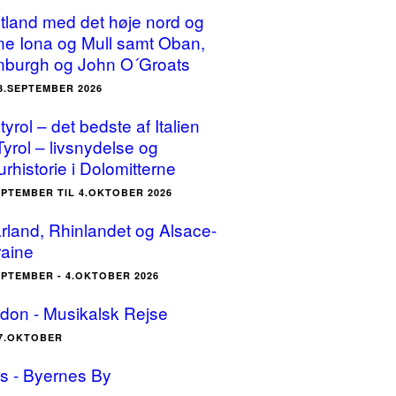
tland med det høje nord og
ne Iona og Mull samt Oban,
nburgh og John O´Groats
23.SEPTEMBER 2026
yrol – det bedste af Italien
Tyrol – livsnydelse og
urhistorie i Dolomitterne
EPTEMBER TIL 4.OKTOBER 2026
rland, Rhinlandet og Alsace-
raine
EPTEMBER - 4.OKTOBER 2026
don - Musikalsk Rejse
17.OKTOBER
is - Byernes By