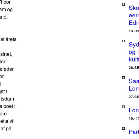
Vi bor
Sko
dam og
øer
and.
Edi
13.-
 af årets
Sydt
og 
inet,
kult
ler
eleder
26.S
er
Saa
i
Lor
st i
27.S
otsdam
 boet i
Lon
lere
10.-
tte vil
 af på
Par