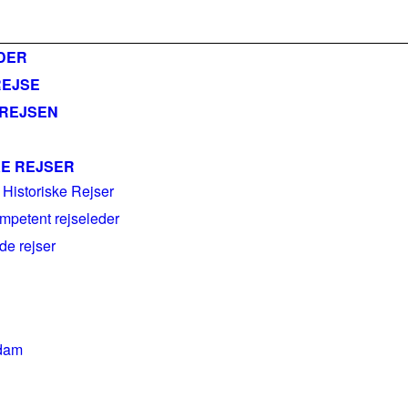
ail@historiskerejser.dk
+45 20 93 17 14
DER
REJSE
 REJSEN
KE REJSER
 Historiske Rejser
mpetent rejseleder
e rejser
dam