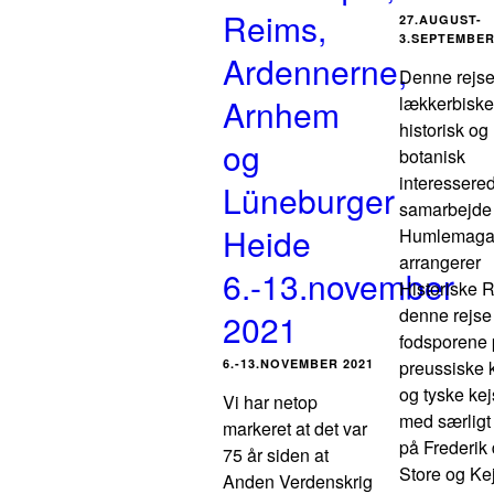
Reims,
27.AUGUST-
3.SEPTEMBER
Ardennerne,
Denne rejse
Arnhem
lækkerbiske
historisk og
og
botanisk
interessered
Lüneburger
samarbejde
Heide
Humlemaga
arrangerer
6.-13.november
Historiske 
denne rejse 
2021
fodsporene 
6.-13.NOVEMBER 2021
preussiske 
og tyske kej
Vi har netop
med særligt
markeret at det var
på Frederik
75 år siden at
Store og Ke
Anden Verdenskrig