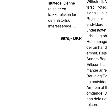
Wilhelm II. 
sluttede. Denne
først i Pots
rejse er en
siden i Holl
lækkerbisken for
Rejsen er
den historisk
endvidere
interesserede i...
understøttet
udstilling på
9975,- DKR
Humlemagas
der omhand
emnet. Rejs
Anders Bag
Eriksen har 
mange år rej
Berlin og P
og endvidere
Arnhem af f
omgange. De
han dele ud
rejsen.