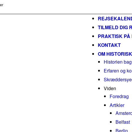
ser
m
REJSEKALEN
TILMELD DIG 
PRAKTISK PÅ
KONTAKT
OM HISTORIS
Historien bag
Erfaren og ko
Skræddersyed
Viden
Foredrag
Artikler
Amster
Belfast
Berlin