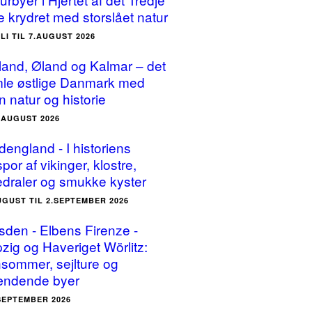
e krydret med storslået natur
ULI TIL 7.AUGUST 2026
land, Øland og Kalmar – det
le østlige Danmark med
n natur og historie
5.AUGUST 2026
dengland - I historiens
por af vikinger, klostre,
edraler og smukke kyster
UGUST TIL 2.SEPTEMBER 2026
sden - Elbens Firenze -
pzig og Haveriget Wörlitz:
sommer, sejlture og
ndende byer
.SEPTEMBER 2026