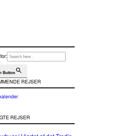
for:
h Button
MMENDE REJSER
GTE REJSER
urbyer i Hjertet af det Tredje