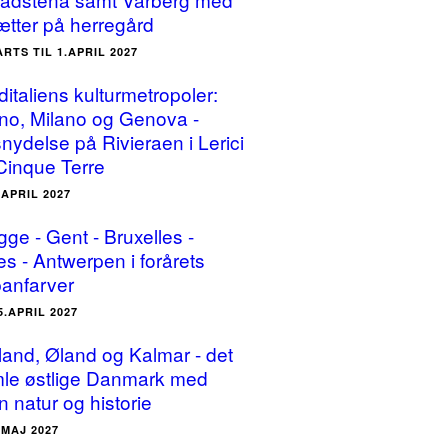
ætter på herregård
ARTS TIL 1.APRIL 2027
ditaliens kulturmetropoler:
ino, Milano og Genova -
snydelse på Rivieraen i Lerici
Cinque Terre
.APRIL 2027
gge - Gent - Bruxelles -
es - Antwerpen i forårets
panfarver
5.APRIL 2027
land, Øland og Kalmar - det
le østlige Danmark med
n natur og historie
.MAJ 2027