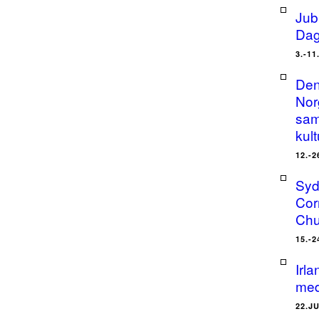
Jub
Dag
3.-11
Den
Nor
sam
kult
12.-2
Syd
Cor
Chu
15.-2
Irl
med
22.J