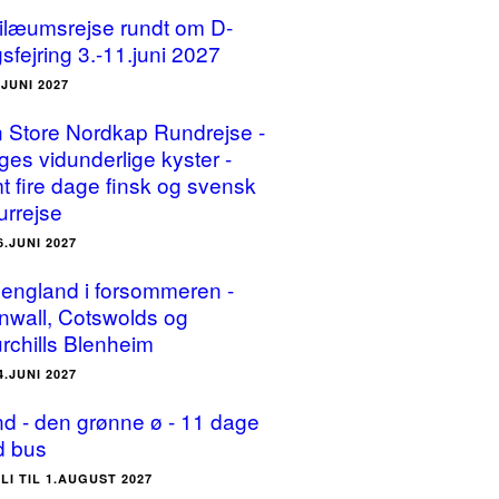
ilæumsrejse rundt om D-
sfejring 3.-11.juni 2027
.JUNI 2027
 Store Nordkap Rundrejse -
ges vidunderlige kyster -
t fire dage finsk og svensk
urrejse
6.JUNI 2027
england i forsommeren -
nwall, Cotswolds og
rchills Blenheim
4.JUNI 2027
and - den grønne ø - 11 dage
 bus
ULI TIL 1.AUGUST 2027