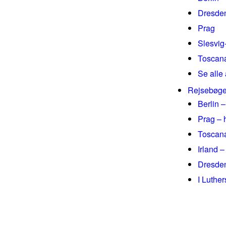
Dresde
Prag
Slesvig
Toscan
Se alle 
Rejsebøge
Berlin –
Prag – 
Toscana
Irland –
Dresden
I Luthe