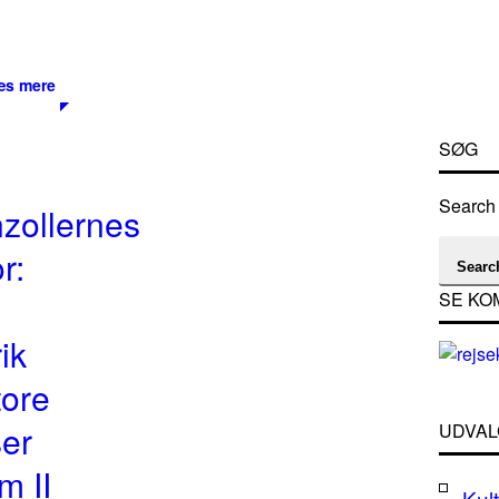
æs mere
SØG
Search 
zollernes
r:
Searc
SE KO
ik
tore
ser
UDVAL
m II
Kult