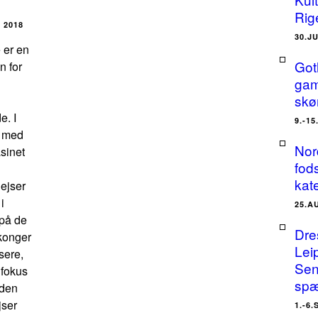
Rig
 2018
30.J
 er en
Got
n for
gam
skø
e. I
9.-1
 med
Nor
sinet
fods
kat
Rejser
i
25.A
på de
Dre
konger
Lei
sere,
Sen
 fokus
spæ
 den
jser
1.-6