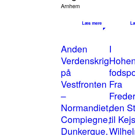
Arnhem
Læs mere
L
Anden
I
Verdenskrig
Hohen
på
fodspo
Vestfronten
Fra
–
Freder
Normandiet,
den S
Compiegne,
til Kej
Dunkerque,
Wilhel