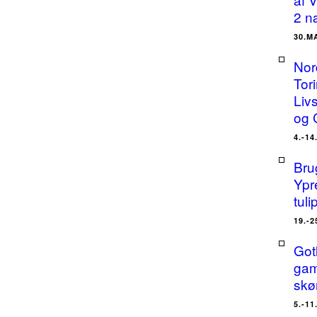
2 n
30.M
Nor
Tor
Liv
og 
4.-14
Bru
Ypr
tuli
19.-2
Got
gam
skø
5.-11