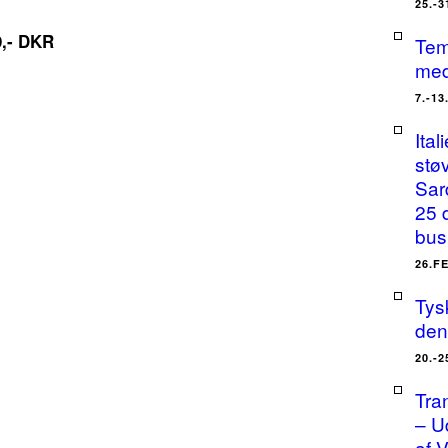
25.-
9,- DKR
Tem
med
7.-1
Ital
stø
Sar
25 
bus
26.F
Tysk
den
20.-
Tra
– U
af 