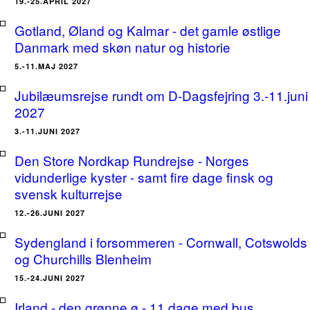
19.-25.APRIL 2027
Gotland, Øland og Kalmar - det gamle østlige
Danmark med skøn natur og historie
5.-11.MAJ 2027
Jubilæumsrejse rundt om D-Dagsfejring 3.-11.juni
2027
3.-11.JUNI 2027
Den Store Nordkap Rundrejse - Norges
vidunderlige kyster - samt fire dage finsk og
svensk kulturrejse
12.-26.JUNI 2027
Sydengland i forsommeren - Cornwall, Cotswolds
og Churchills Blenheim
15.-24.JUNI 2027
Irland - den grønne ø - 11 dage med bus