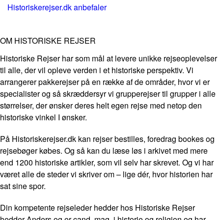
Historiskerejser.dk anbefaler
OM HISTORISKE REJSER
Historiske Rejser har som mål at levere unikke rejseoplevelser
til alle, der vil opleve verden i et historiske perspektiv. Vi
arrangerer pakkerejser på en række af de områder, hvor vi er
specialister og så skræddersyr vi grupperejser til grupper i alle
størrelser, der ønsker deres helt egen rejse med netop den
historiske vinkel I ønsker.
På Historiskerejser.dk kan rejser bestilles, foredrag bookes og
rejsebøger købes. Og så kan du læse løs i arkivet med mere
end 1200 historiske artikler, som vil selv har skrevet. Og vi har
været alle de steder vi skriver om – lige dér, hvor historien har
sat sine spor.
Din kompetente rejseleder hedder hos Historiske Rejser
hedder Anders og er cand. mag. i historie og religion og har