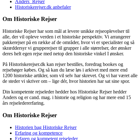
Anders´ Rejser
Historiskerejser.dk anbefaler
Om Historiske Rejser
Historiske Rejser har som mål at levere unikke rejseoplevelser til
alle, der vil opleve verden i et historiske perspektiv. Vi arrangerer
pakkerejser på en række af de områder, hvor vi er specialister og så
skræddersyr vi grupperejser til grupper i alle størrelser, der ønsker
deres helt egen rejse med netop den historiske vinkel I ønsker.
På Historiskerejser.dk kan rejser bestilles, foredrag bookes og
rejsebøger købes. Og så kan du læse løs i arkivet med mere end
1200 historiske artikler, som vil selv har skrevet. Og vi har været alle
de steder vi skriver om – lige dér, hvor historien har sat sine spor.
Din kompetente rejseleder hedder hos Historiske Rejser hedder
Anders og er cand. mag. i historie og religion og har mere end 15
års rejseledererfaring.
Om Historiske Rejser
Historien bag Historiske Rejser
Erfaring og kompetence
Erfaren og kompetent rejseleder