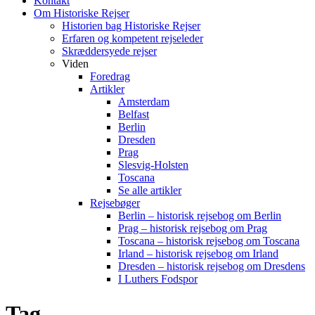
Kontakt
Om Historiske Rejser
Historien bag Historiske Rejser
Erfaren og kompetent rejseleder
Skræddersyede rejser
Viden
Foredrag
Artikler
Amsterdam
Belfast
Berlin
Dresden
Prag
Slesvig-Holsten
Toscana
Se alle artikler
Rejsebøger
Berlin – historisk rejsebog om Berlin
Prag – historisk rejsebog om Prag
Toscana – historisk rejsebog om Toscana
Irland – historisk rejsebog om Irland
Dresden – historisk rejsebog om Dresdens
I Luthers Fodspor
Tag