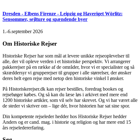
Dresden - Elbens Firenze - Leipzig og Haveriget Wörlitz:
Sensommer, sejlture og spændende byer
1.-6.september 2026
Om Historiske Rejser
Historiske Rejser har som mål at levere unikke rejseoplevelser til
alle, der vil opleve verden i et historiske perspektiv. Vi arrangerer
pakkerejser på en række af de områder, hvor vi er specialister og så
skræddersyr vi grupperejser til grupper i alle størrelser, der ønsker
deres helt egen rejse med netop den historiske vinkel I ønsker.
På Historiskerejser.dk kan rejser bestilles, foredrag bookes og
rejsebøger købes. Og så kan du læse løs i arkivet med mere end
1200 historiske artikler, som vil selv har skrevet. Og vi har været alle
de steder vi skriver om – lige dér, hvor historien har sat sine spor.
Din kompetente rejseleder hedder hos Historiske Rejser hedder
Anders og er cand. mag. i historie og religion og har mere end 15
års rejseledererfaring.
Søg