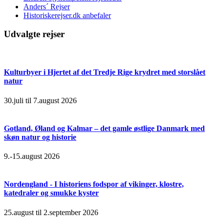
Anders´ Rejser
Historiskerejser.dk anbefaler
Udvalgte rejser
Kulturbyer i Hjertet af det Tredje Rige krydret med storslået
natur
30.juli til 7.august 2026
Gotland, Øland og Kalmar – det gamle østlige Danmark med
skøn natur og historie
9.-15.august 2026
Nordengland - I historiens fodspor af vikinger, klostre,
katedraler og smukke kyster
25.august til 2.september 2026