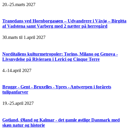
20.-25.marts 2027
Tranedans ved Hornborgasøen – Udvandrere i Växjø – Birgitta
af Vadstena samt Varberg med 2 nætter på herregård
30.marts til 1.april 2027
Norditaliens kulturmetropoler: Torino, Milano og Genova -
Livsnydelse på Rivieraen i Lerici og Cinque Terre
4.-14.april 2027
Brugge - Gent - Bruxelles - Ypres - Antwerpen i forårets
tulipanfarver
19.-25.april 2027
Gotland, Øland og Kalmar - det gamle østlige Danmark med
skøn natur og historie