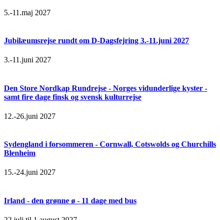
5.-11.maj 2027
Jubilæumsrejse rundt om D-Dagsfejring 3.-11.juni 2027
3.-11.juni 2027
Den Store Nordkap Rundrejse - Norges vidunderlige kyster -
samt fire dage finsk og svensk kulturrejse
12.-26.juni 2027
Sydengland i forsommeren - Cornwall, Cotswolds og Churchills
Blenheim
15.-24.juni 2027
Irland - den grønne ø - 11 dage med bus
22.juli til 1.august 2027