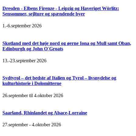
Dresden - Elbens Firenze - Leipzig og Haveriget Wörlitz:
Sensommer, sejlture og spændende byer
1.-6.september 2026
Skotland med det høje nord og øerne Iona og Mull samt Oban,
Edinburgh og John O´Groats
13.-23.september 2026
Sydtyrol – det bedste af Italien og Tyrol – livsnydelse og
kulturhistorie i Dolomitterne
26.september til 4.oktober 2026
Saarland, Rhinlandet og Alsace-Lorraine
27.september - 4.oktober 2026