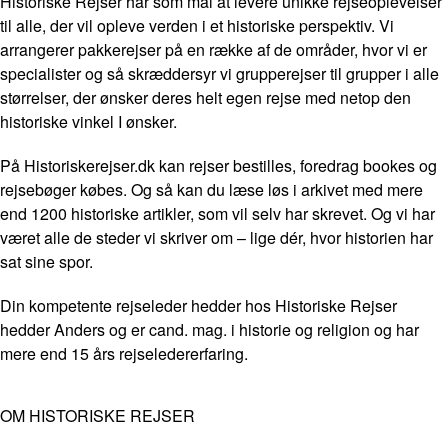
Historiske Rejser har som mål at levere unikke rejseoplevelser
til alle, der vil opleve verden i et historiske perspektiv. Vi
arrangerer pakkerejser på en række af de områder, hvor vi er
specialister og så skræddersyr vi grupperejser til grupper i alle
størrelser, der ønsker deres helt egen rejse med netop den
historiske vinkel I ønsker.
På Historiskerejser.dk kan rejser bestilles, foredrag bookes og
rejsebøger købes. Og så kan du læse løs i arkivet med mere
end 1200 historiske artikler, som vil selv har skrevet. Og vi har
været alle de steder vi skriver om – lige dér, hvor historien har
sat sine spor.
Din kompetente rejseleder hedder hos Historiske Rejser
hedder Anders og er cand. mag. i historie og religion og har
mere end 15 års rejseledererfaring.
OM HISTORISKE REJSER