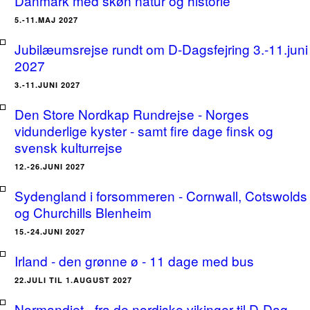
Danmark med skøn natur og historie
5.-11.MAJ 2027
Jubilæumsrejse rundt om D-Dagsfejring 3.-11.juni
2027
3.-11.JUNI 2027
Den Store Nordkap Rundrejse - Norges
vidunderlige kyster - samt fire dage finsk og
svensk kulturrejse
12.-26.JUNI 2027
Sydengland i forsommeren - Cornwall, Cotswolds
og Churchills Blenheim
15.-24.JUNI 2027
Irland - den grønne ø - 11 dage med bus
22.JULI TIL 1.AUGUST 2027
Normandiet - fra de nordiske vikinger til D-Dag