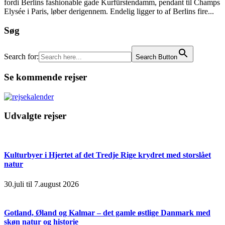
fordi Berlins fashionable gade Kurfürstendamm, pendant til Champs
Elysée i Paris, løber derigennem. Endelig ligger to af Berlins fire...
Søg
Search for:
Search Button
Se kommende rejser
Udvalgte rejser
Kulturbyer i Hjertet af det Tredje Rige krydret med storslået
natur
30.juli til 7.august 2026
Gotland, Øland og Kalmar – det gamle østlige Danmark med
skøn natur og historie