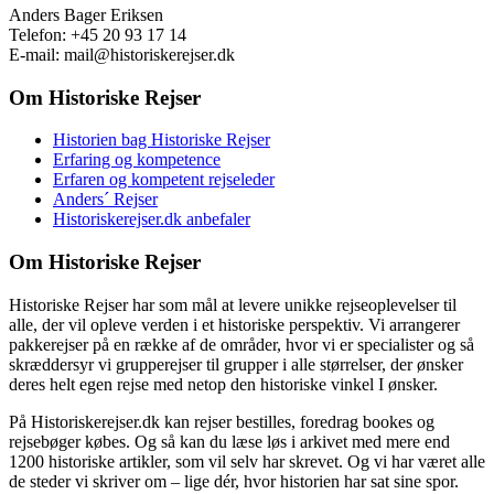
Anders Bager Eriksen
Telefon: +45 20 93 17 14
E-mail: mail@historiskerejser.dk
Om Historiske Rejser
Historien bag Historiske Rejser
Erfaring og kompetence
Erfaren og kompetent rejseleder
Anders´ Rejser
Historiskerejser.dk anbefaler
Om Historiske Rejser
Historiske Rejser har som mål at levere unikke rejseoplevelser til
alle, der vil opleve verden i et historiske perspektiv. Vi arrangerer
pakkerejser på en række af de områder, hvor vi er specialister og så
skræddersyr vi grupperejser til grupper i alle størrelser, der ønsker
deres helt egen rejse med netop den historiske vinkel I ønsker.
På Historiskerejser.dk kan rejser bestilles, foredrag bookes og
rejsebøger købes. Og så kan du læse løs i arkivet med mere end
1200 historiske artikler, som vil selv har skrevet. Og vi har været alle
de steder vi skriver om – lige dér, hvor historien har sat sine spor.