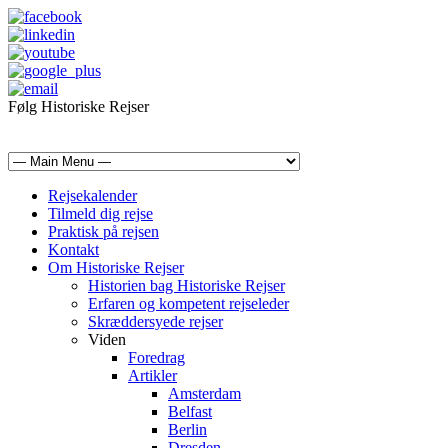
Følg Historiske Rejser
mail@historiskerejser.dk
+45 20 93 17 14
Rejsekalender
Tilmeld dig rejse
Praktisk på rejsen
Kontakt
Om Historiske Rejser
Historien bag Historiske Rejser
Erfaren og kompetent rejseleder
Skræddersyede rejser
Viden
Foredrag
Artikler
Amsterdam
Belfast
Berlin
Dresden