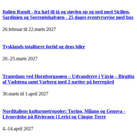
Italien Rundt - fra hæl til tå og støvlen op og ned med Sicilien,
Sardinien og Sorrentohalvøen - 25 dages eventyrsrejse med bus
26.februar til 22.marts 2027
Tysklands totalitære fortid og dens biler
20.-25.marts 2027
Tranedans ved Hornborgasøen – Udvandrere i Växjø – Birgitta
af Vadstena samt Varberg med 2 nætter på herregård
30.marts til 1.april 2027
Norditaliens kulturmetropoler: Torino, Milano og Genova -
Livsnydelse på Rivieraen i Lerici og Cinque Terre
4.-14.april 2027