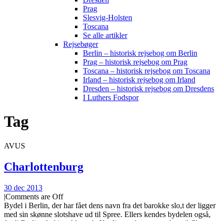
Prag
Slesvig-Holsten
Toscana
Se alle artikler
Rejsebøger
Berlin – historisk rejsebog om Berlin
Prag – historisk rejsebog om Prag
Toscana – historisk rejsebog om Toscana
Irland – historisk rejsebog om Irland
Dresden – historisk rejsebog om Dresdens
I Luthers Fodspor
Tag
AVUS
Charlottenburg
30 dec 2013
|
Comments are Off
Bydel i Berlin, der har fået dens navn fra det barokke slo,t der ligger
med sin skønne slotshave ud til Spree. Ellers kendes bydelen også,