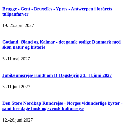
Brugge - Gent - Bruxelles - Ypres - Antwerpen i forårets
tulipanfarver
19.-25.april 2027
Gotland, Øland og Kalmar - det gamle østlige Danmark med
skøn natur og historie
5.-11.maj 2027
Jubilæumsrejse rundt om D-Dagsfejring 3.-11.juni 2027
3.-11.juni 2027
Den Store Nordkap Rundrejse - Norges vidunderlige kyster -
samt fire dage finsk og svensk kulturrejse
12.-26.juni 2027