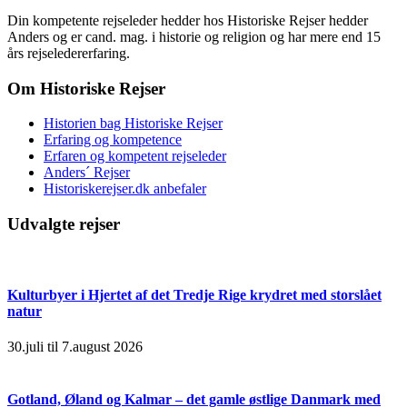
Din kompetente rejseleder hedder hos Historiske Rejser hedder
Anders og er cand. mag. i historie og religion og har mere end 15
års rejseledererfaring.
Om Historiske Rejser
Historien bag Historiske Rejser
Erfaring og kompetence
Erfaren og kompetent rejseleder
Anders´ Rejser
Historiskerejser.dk anbefaler
Udvalgte rejser
Kulturbyer i Hjertet af det Tredje Rige krydret med storslået
natur
30.juli til 7.august 2026
Gotland, Øland og Kalmar – det gamle østlige Danmark med