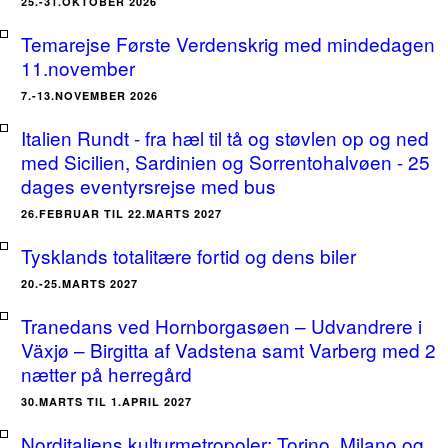
25.-31.OKTOBER 2026
Temarejse Første Verdenskrig med mindedagen
11.november
7.-13.NOVEMBER 2026
Italien Rundt - fra hæl til tå og støvlen op og ned
med Sicilien, Sardinien og Sorrentohalvøen - 25
dages eventyrsrejse med bus
26.FEBRUAR TIL 22.MARTS 2027
Tysklands totalitære fortid og dens biler
20.-25.MARTS 2027
Tranedans ved Hornborgasøen – Udvandrere i
Växjø – Birgitta af Vadstena samt Varberg med 2
nætter på herregård
30.MARTS TIL 1.APRIL 2027
Norditaliens kulturmetropoler: Torino, Milano og