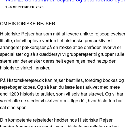
1.-6.SEPTEMBER 2026
OM HISTORISKE REJSER
Historiske Rejser har som mål at levere unikke rejseoplevelser
til alle, der vil opleve verden i et historiske perspektiv. Vi
arrangerer pakkerejser på en række af de områder, hvor vi er
specialister og så skræddersyr vi grupperejser til grupper i alle
størrelser, der ønsker deres helt egen rejse med netop den
historiske vinkel I ønsker.
På Historiskerejser.dk kan rejser bestilles, foredrag bookes og
rejsebøger købes. Og så kan du læse løs i arkivet med mere
end 1200 historiske artikler, som vil selv har skrevet. Og vi har
været alle de steder vi skriver om – lige dér, hvor historien har
sat sine spor.
Din kompetente rejseleder hedder hos Historiske Rejser
hedder Anders og er cand. mag. i historie og religion og har