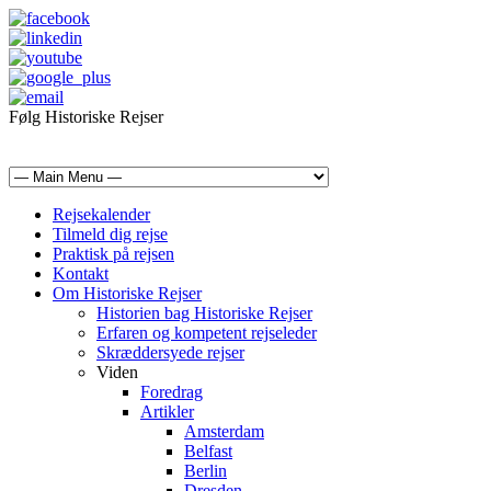
Følg Historiske Rejser
mail@historiskerejser.dk
+45 20 93 17 14
Rejsekalender
Tilmeld dig rejse
Praktisk på rejsen
Kontakt
Om Historiske Rejser
Historien bag Historiske Rejser
Erfaren og kompetent rejseleder
Skræddersyede rejser
Viden
Foredrag
Artikler
Amsterdam
Belfast
Berlin
Dresden