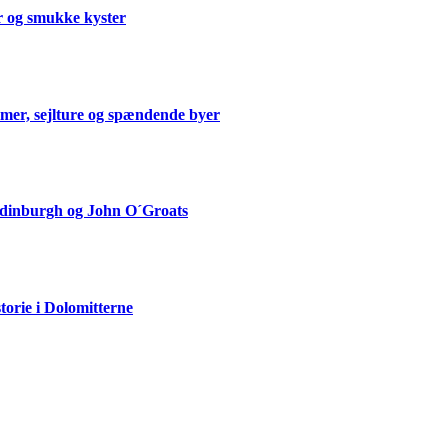
er og smukke kyster
mmer, sejlture og spændende byer
Edinburgh og John O´Groats
storie i Dolomitterne