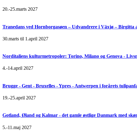
20.-25.marts 2027
Tranedans ved Hornborgasøen – Udvandrere i Växjø – Birgitta 
30.marts til 1.april 2027
Norditaliens kulturmetropoler: Torino, Milano og Genova - Livsn
4.-14.april 2027
Brugge - Gent - Bruxelles - Ypres - Antwerpen i forårets tulipanf
19.-25.april 2027
Gotland, Øland og Kalmar - det gamle østlige Danmark med skøn 
5.-11.maj 2027