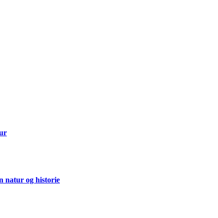
tur
 natur og historie