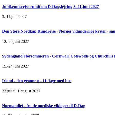
Jubilæumsrejse rundt om D-Dagsfejring 3.-11.juni 2027
3.-11.juni 2027
Den Store Nordkap Rundrejse - Norges vidunderlige kyster - samt
12.-26.juni 2027
Sydengland i forsommeren - Cornwall, Cotswolds og Churchills
15.-24.juni 2027
Irland - den grønne ø - 11 dage med bus
22.juli til 1.august 2027
Normandiet - fra de nordiske vikinger til D-Dag