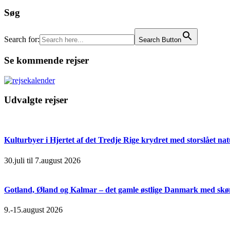
Søg
Search for:
Search Button
Se kommende rejser
Udvalgte rejser
Kulturbyer i Hjertet af det Tredje Rige krydret med storslået na
30.juli til 7.august 2026
Gotland, Øland og Kalmar – det gamle østlige Danmark med skøn
9.-15.august 2026