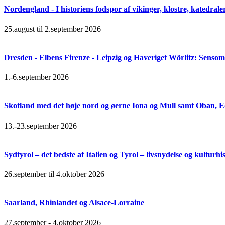
Nordengland - I historiens fodspor af vikinger, klostre, katedral
25.august til 2.september 2026
Dresden - Elbens Firenze - Leipzig og Haveriget Wörlitz: Senso
1.-6.september 2026
Skotland med det høje nord og øerne Iona og Mull samt Oban, 
13.-23.september 2026
Sydtyrol – det bedste af Italien og Tyrol – livsnydelse og kulturhi
26.september til 4.oktober 2026
Saarland, Rhinlandet og Alsace-Lorraine
27.september - 4.oktober 2026