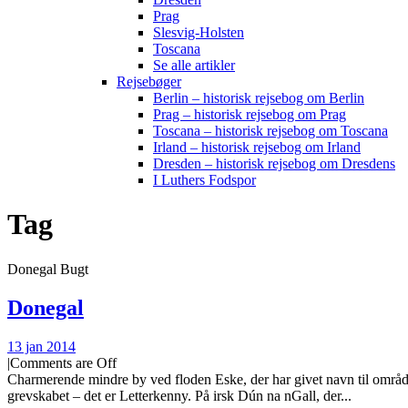
Prag
Slesvig-Holsten
Toscana
Se alle artikler
Rejsebøger
Berlin – historisk rejsebog om Berlin
Prag – historisk rejsebog om Prag
Toscana – historisk rejsebog om Toscana
Irland – historisk rejsebog om Irland
Dresden – historisk rejsebog om Dresdens
I Luthers Fodspor
Tag
Donegal Bugt
Donegal
13 jan 2014
|
Comments are Off
Charmerende mindre by ved floden Eske, der har givet navn til området.
grevskabet – det er Letterkenny. På irsk Dún na nGall, der...