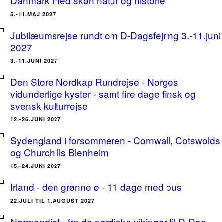
Danmark med skøn natur og historie
5.-11.MAJ 2027
Jubilæumsrejse rundt om D-Dagsfejring 3.-11.juni
2027
3.-11.JUNI 2027
Den Store Nordkap Rundrejse - Norges
vidunderlige kyster - samt fire dage finsk og
svensk kulturrejse
12.-26.JUNI 2027
Sydengland i forsommeren - Cornwall, Cotswolds
og Churchills Blenheim
15.-24.JUNI 2027
Irland - den grønne ø - 11 dage med bus
22.JULI TIL 1.AUGUST 2027
Normandiet - fra de nordiske vikinger til D-Dag