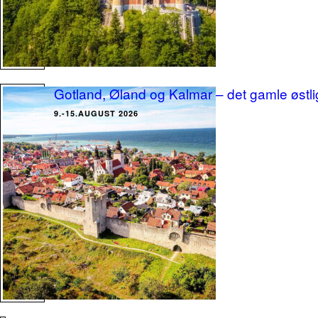
Gotland, Øland og Kalmar – det gamle østl
9.-15.AUGUST 2026