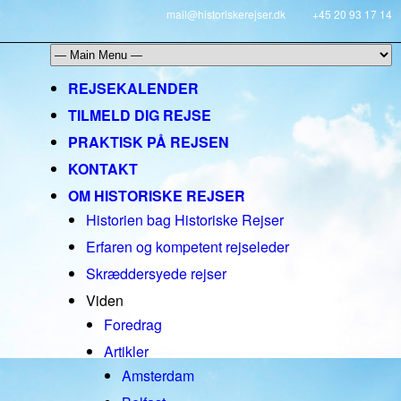
mail@historiskerejser.dk
+45 20 93 17 14
REJSEKALENDER
TILMELD DIG REJSE
PRAKTISK PÅ REJSEN
KONTAKT
OM HISTORISKE REJSER
Historien bag Historiske Rejser
Erfaren og kompetent rejseleder
Skræddersyede rejser
Viden
Foredrag
Artikler
Amsterdam