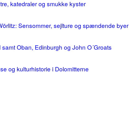
stre, katedraler og smukke kyster
 Wörlitz: Sensommer, sejlture og spændende byer
ll samt Oban, Edinburgh og John O´Groats
lse og kulturhistorie i Dolomitterne