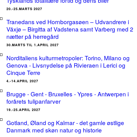
Tysklands totalitære fortid og dens biler
20.-25.MARTS 2027
Tranedans ved Hornborgasøen – Udvandrere i
Växjø – Birgitta af Vadstena samt Varberg med 2
nætter på herregård
30.MARTS TIL 1.APRIL 2027
Norditaliens kulturmetropoler: Torino, Milano og
Genova - Livsnydelse på Rivieraen i Lerici og
Cinque Terre
4.-14.APRIL 2027
Brugge - Gent - Bruxelles - Ypres - Antwerpen i
forårets tulipanfarver
19.-25.APRIL 2027
Gotland, Øland og Kalmar - det gamle østlige
Danmark med skøn natur og historie