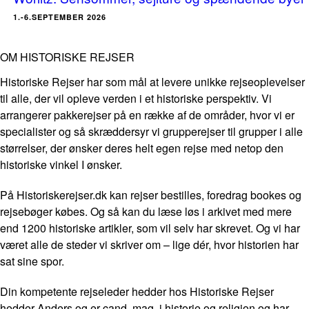
1.-6.SEPTEMBER 2026
OM HISTORISKE REJSER
Historiske Rejser har som mål at levere unikke rejseoplevelser
til alle, der vil opleve verden i et historiske perspektiv. Vi
arrangerer pakkerejser på en række af de områder, hvor vi er
specialister og så skræddersyr vi grupperejser til grupper i alle
størrelser, der ønsker deres helt egen rejse med netop den
historiske vinkel I ønsker.
På Historiskerejser.dk kan rejser bestilles, foredrag bookes og
rejsebøger købes. Og så kan du læse løs i arkivet med mere
end 1200 historiske artikler, som vil selv har skrevet. Og vi har
været alle de steder vi skriver om – lige dér, hvor historien har
sat sine spor.
Din kompetente rejseleder hedder hos Historiske Rejser
hedder Anders og er cand. mag. i historie og religion og har