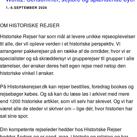
1.-6.SEPTEMBER 2026
OM HISTORISKE REJSER
Historiske Rejser har som mål at levere unikke rejseoplevelser
til alle, der vil opleve verden i et historiske perspektiv. Vi
arrangerer pakkerejser på en række af de områder, hvor vi er
specialister og så skræddersyr vi grupperejser til grupper i alle
størrelser, der ønsker deres helt egen rejse med netop den
historiske vinkel I ønsker.
På Historiskerejser.dk kan rejser bestilles, foredrag bookes og
rejsebøger købes. Og så kan du læse løs i arkivet med mere
end 1200 historiske artikler, som vil selv har skrevet. Og vi har
været alle de steder vi skriver om – lige dér, hvor historien har
sat sine spor.
Din kompetente rejseleder hedder hos Historiske Rejser
hedder Anders og er cand. mag. i historie og religion og har