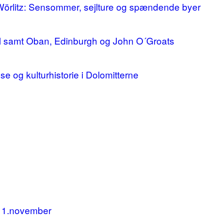
 Wörlitz: Sensommer, sejlture og spændende byer
ll samt Oban, Edinburgh og John O´Groats
lse og kulturhistorie i Dolomitterne
11.november