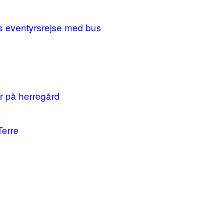
ges eventyrsrejse med bus
r på herregård
Terre