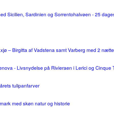
d med Sicilien, Sardinien og Sorrentohalvøen - 25 da
ø – Birgitta af Vadstena samt Varberg med 2 nætte
enova - Livsnydelse på Rivieraen i Lerici og Cinque 
årets tulipanfarver
mark med skøn natur og historie