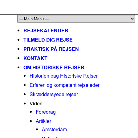
mail@historiskerejser.dk
+45 20 93 17 14
REJSEKALENDER
TILMELD DIG REJSE
PRAKTISK PÅ REJSEN
KONTAKT
OM HISTORISKE REJSER
Historien bag Historiske Rejser
Erfaren og kompetent rejseleder
Skræddersyede rejser
Viden
Foredrag
Artikler
Amsterdam