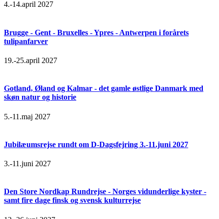
4.-14.april 2027
Brugge - Gent - Bruxelles - Ypres - Antwerpen i forårets
tulipanfarver
19.-25.april 2027
Gotland, Øland og Kalmar - det gamle østlige Danmark med
skøn natur og historie
5.-11.maj 2027
Jubilæumsrejse rundt om D-Dagsfejring 3.-11.juni 2027
3.-11.juni 2027
Den Store Nordkap Rundrejse - Norges vidunderlige kyster -
samt fire dage finsk og svensk kulturrejse