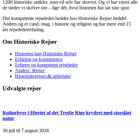
1200 historiske artikler, som vil selv har skrevet. Og vi har været alle
de steder vi skriver om – lige dér, hvor historien har sat sine spor.
Din kompetente rejseleder hedder hos Historiske Rejser hedder
Anders og er cand. mag. i historie og religion og har mere end 15
års rejseledererfaring.
Om Historiske Rejser
Historien bag Historiske Rejser
Erfaring og kompetence
Erfaren og kompetent rejseleder
Anders´ Rejser
Historiskerejser.dk anbefaler
Udvalgte rejser
Kulturbyer i Hjertet af det Tredje Rige krydret med storslået
natur
30.juli til 7.august 2026