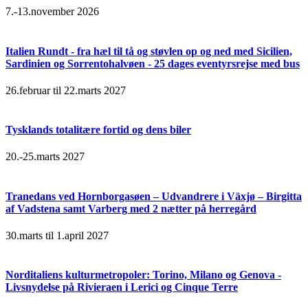
7.-13.november 2026
Italien Rundt - fra hæl til tå og støvlen op og ned med Sicilien,
Sardinien og Sorrentohalvøen - 25 dages eventyrsrejse med bus
26.februar til 22.marts 2027
Tysklands totalitære fortid og dens biler
20.-25.marts 2027
Tranedans ved Hornborgasøen – Udvandrere i Växjø – Birgitta
af Vadstena samt Varberg med 2 nætter på herregård
30.marts til 1.april 2027
Norditaliens kulturmetropoler: Torino, Milano og Genova -
Livsnydelse på Rivieraen i Lerici og Cinque Terre