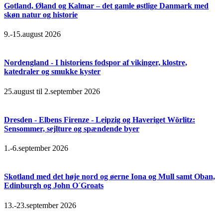
Gotland, Øland og Kalmar – det gamle østlige Danmark med
skøn natur og historie
9.-15.august 2026
Nordengland - I historiens fodspor af vikinger, klostre,
katedraler og smukke kyster
25.august til 2.september 2026
Dresden - Elbens Firenze - Leipzig og Haveriget Wörlitz:
Sensommer, sejlture og spændende byer
1.-6.september 2026
Skotland med det høje nord og øerne Iona og Mull samt Oban,
Edinburgh og John O´Groats
13.-23.september 2026