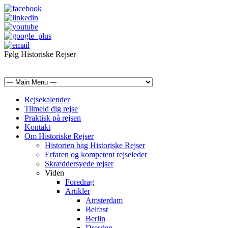
Følg Historiske Rejser
mail@historiskerejser.dk
+45 20 93 17 14
Rejsekalender
Tilmeld dig rejse
Praktisk på rejsen
Kontakt
Om Historiske Rejser
Historien bag Historiske Rejser
Erfaren og kompetent rejseleder
Skræddersyede rejser
Viden
Foredrag
Artikler
Amsterdam
Belfast
Berlin
Dresden