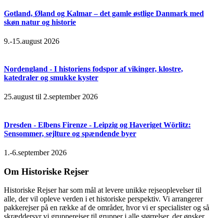
Gotland, Øland og Kalmar – det gamle østlige Danmark med
skøn natur og historie
9.-15.august 2026
Nordengland - I historiens fodspor af vikinger, klostre,
katedraler og smukke kyster
25.august til 2.september 2026
Dresden - Elbens Firenze - Leipzig og Haveriget Wörlitz:
Sensommer, sejlture og spændende byer
1.-6.september 2026
Om Historiske Rejser
Historiske Rejser har som mål at levere unikke rejseoplevelser til
alle, der vil opleve verden i et historiske perspektiv. Vi arrangerer
pakkerejser på en række af de områder, hvor vi er specialister og så
skræddersyr vi grupperejser til grupper i alle størrelser, der ønsker