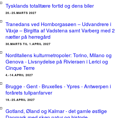
Tysklands totalitære fortid og dens biler
20.-25.MARTS 2027
Tranedans ved Hornborgasøen – Udvandrere i
Växjø – Birgitta af Vadstena samt Varberg med 2
nætter på herregård
30.MARTS TIL 1.APRIL 2027
Norditaliens kulturmetropoler: Torino, Milano og
Genova - Livsnydelse på Rivieraen i Lerici og
Cinque Terre
4.-14.APRIL 2027
Brugge - Gent - Bruxelles - Ypres - Antwerpen i
forårets tulipanfarver
19.-25.APRIL 2027
Gotland, Øland og Kalmar - det gamle østlige
Danmark med skøn natur og historie