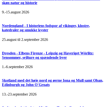
skøn natur og historie
9.-15.august 2026
Nordengland - I historiens fodspor af vikinger, klostre,
katedraler og smukke kyster
25.august til 2.september 2026
Dresden - Elbens Firenze - Leipzig og Haveriget Wörlitz:
Sensommer, sejlture og spændende byer
1.-6.september 2026
Skotland med det høje nord og øerne Iona og Mull samt Oban,
Edinburgh og John O´Groats
13.-23.september 2026