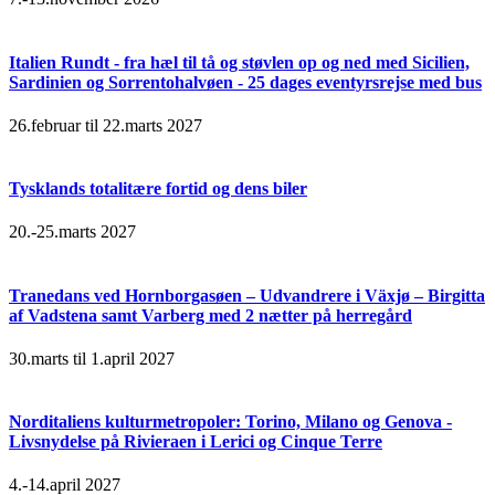
Italien Rundt - fra hæl til tå og støvlen op og ned med Sicilien,
Sardinien og Sorrentohalvøen - 25 dages eventyrsrejse med bus
26.februar til 22.marts 2027
Tysklands totalitære fortid og dens biler
20.-25.marts 2027
Tranedans ved Hornborgasøen – Udvandrere i Växjø – Birgitta
af Vadstena samt Varberg med 2 nætter på herregård
30.marts til 1.april 2027
Norditaliens kulturmetropoler: Torino, Milano og Genova -
Livsnydelse på Rivieraen i Lerici og Cinque Terre
4.-14.april 2027