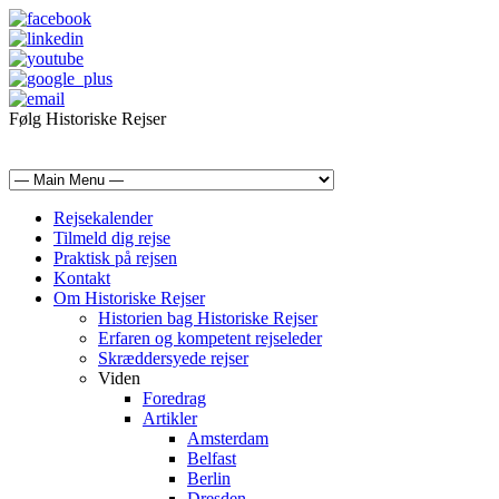
Følg Historiske Rejser
mail@historiskerejser.dk
+45 20 93 17 14
Rejsekalender
Tilmeld dig rejse
Praktisk på rejsen
Kontakt
Om Historiske Rejser
Historien bag Historiske Rejser
Erfaren og kompetent rejseleder
Skræddersyede rejser
Viden
Foredrag
Artikler
Amsterdam
Belfast
Berlin
Dresden