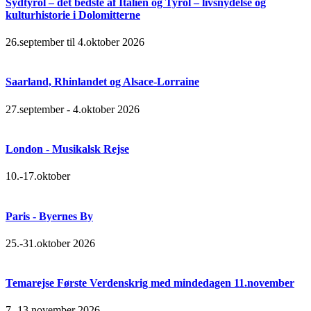
Sydtyrol – det bedste af Italien og Tyrol – livsnydelse og
kulturhistorie i Dolomitterne
26.september til 4.oktober 2026
Saarland, Rhinlandet og Alsace-Lorraine
27.september - 4.oktober 2026
London - Musikalsk Rejse
10.-17.oktober
Paris - Byernes By
25.-31.oktober 2026
Temarejse Første Verdenskrig med mindedagen 11.november
7.-13.november 2026