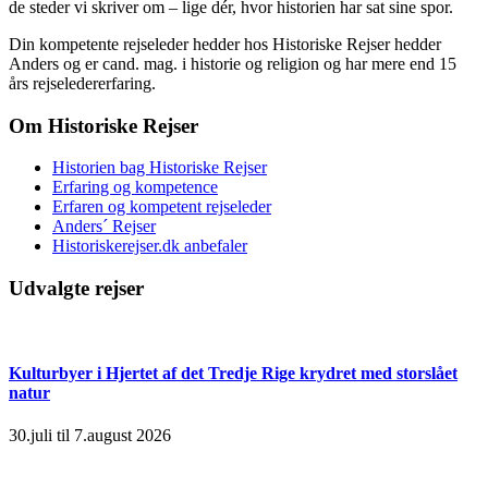
de steder vi skriver om – lige dér, hvor historien har sat sine spor.
Din kompetente rejseleder hedder hos Historiske Rejser hedder
Anders og er cand. mag. i historie og religion og har mere end 15
års rejseledererfaring.
Om Historiske Rejser
Historien bag Historiske Rejser
Erfaring og kompetence
Erfaren og kompetent rejseleder
Anders´ Rejser
Historiskerejser.dk anbefaler
Udvalgte rejser
Kulturbyer i Hjertet af det Tredje Rige krydret med storslået
natur
30.juli til 7.august 2026