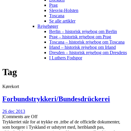
Prag
Slesvig-Holsten
Toscana
Se alle artikler
Rejsebøger
Berlin – historisk rejsebog om Berlin
Prag – historisk rejsebog om Prag
Toscana – historisk rejsebog om Toscana
Irland – historisk rejsebog om Irland
Dresden – historisk rejsebog om Dresdens
I Luthers Fodspor
Tag
Kørekort
Forbundstrykkeri/Bundesdrückerei
26 dec 2013
|
Comments are Off
Trykkeriet står for at trykke en ,tribe af de officielle dokumenter,
som borgere i Tyskland er udstyret med, heriblandt pas,