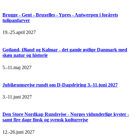
Brugge - Gent - Bruxelles - Ypres - Antwerpen i forårets
tulipanfarver
19.-25.april 2027
Gotland, Øland og Kalmar - det gamle østlige Danmark med
skøn natur og historie
5.-11.maj 2027
Jubilæumsrejse rundt om D-Dagsfejring 3.-11.juni 2027
3.-11.juni 2027
Den Store Nordkap Rundrejse - Norges vidunderlige kyster -
samt fire dage finsk og svensk kulturrejse
12.-26.juni 2027