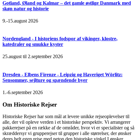
Gotland, Øland og Kalmar – det gamle østlige Danmark med
skøn natur og historie
9.-15.august 2026
Nordengland - I historiens fodspor af vikinger, klostre,
katedraler og smukke kyster
25.august til 2.september 2026
Dresden - Elbens Firenze - Leipzig og Haveriget Wörlitz:
Sensommer, sejlture og spændende byer
1.-6.september 2026
Om Historiske Rejser
Historiske Rejser har som mål at levere unikke rejseoplevelser til
alle, der vil opleve verden i et historiske perspektiv. Vi arrangerer
pakkerejser på en række af de områder, hvor vi er specialister og så
skræddersyr vi grupperejser til grupper i alle størrelser, der ønsker
deres helt egen rejse med netop den historiske vinkel I ønsker.