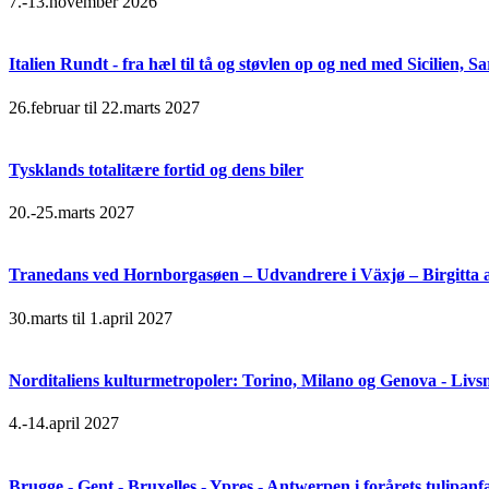
7.-13.november 2026
Italien Rundt - fra hæl til tå og støvlen op og ned med Sicilien,
26.februar til 22.marts 2027
Tysklands totalitære fortid og dens biler
20.-25.marts 2027
Tranedans ved Hornborgasøen – Udvandrere i Växjø – Birgitta 
30.marts til 1.april 2027
Norditaliens kulturmetropoler: Torino, Milano og Genova - Livsn
4.-14.april 2027
Brugge - Gent - Bruxelles - Ypres - Antwerpen i forårets tulipanf