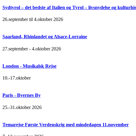
Sydtyrol – det bedste af Italien og Tyrol – livsnydelse og kulturhi
26.september til 4.oktober 2026
Saarland, Rhinlandet og Alsace-Lorraine
27.september - 4.oktober 2026
London - Musikalsk Rejse
10.-17.oktober
Paris - Byernes By
25.-31.oktober 2026
Temarejse Første Verdenskrig med mindedagen 11.november