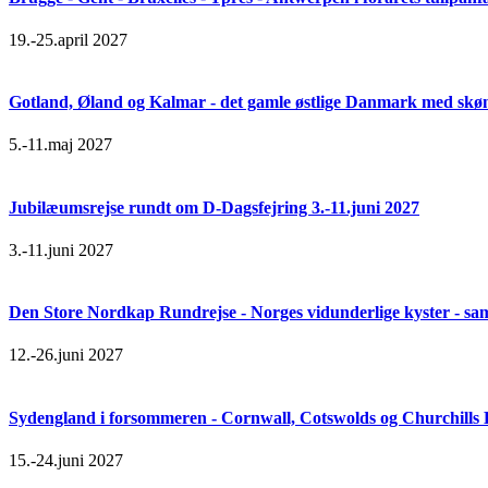
19.-25.april 2027
Gotland, Øland og Kalmar - det gamle østlige Danmark med skøn 
5.-11.maj 2027
Jubilæumsrejse rundt om D-Dagsfejring 3.-11.juni 2027
3.-11.juni 2027
Den Store Nordkap Rundrejse - Norges vidunderlige kyster - samt
12.-26.juni 2027
Sydengland i forsommeren - Cornwall, Cotswolds og Churchills
15.-24.juni 2027