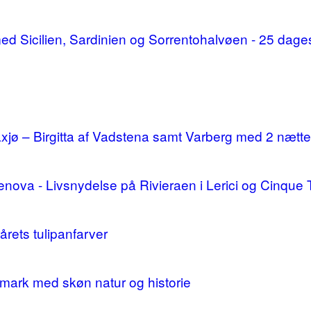
d med Sicilien, Sardinien og Sorrentohalvøen - 25 da
ø – Birgitta af Vadstena samt Varberg med 2 nætte
enova - Livsnydelse på Rivieraen i Lerici og Cinque 
årets tulipanfarver
mark med skøn natur og historie