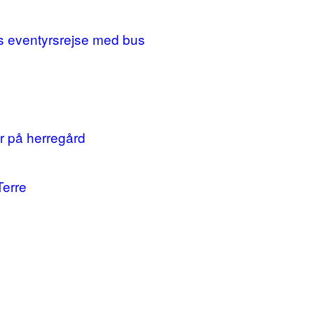
ges eventyrsrejse med bus
r på herregård
Terre