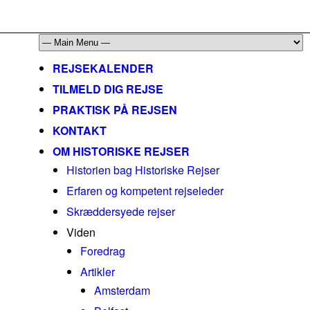
mail@historiskerejser.dk
+45 20 93 17 14
REJSEKALENDER
TILMELD DIG REJSE
PRAKTISK PÅ REJSEN
KONTAKT
OM HISTORISKE REJSER
Historien bag Historiske Rejser
Erfaren og kompetent rejseleder
Skræddersyede rejser
Viden
Foredrag
Artikler
Amsterdam