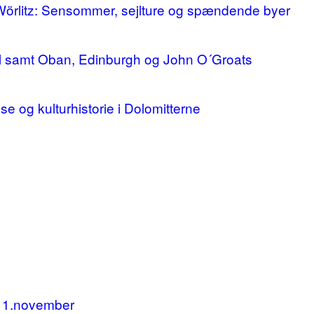
 Wörlitz: Sensommer, sejlture og spændende byer
ll samt Oban, Edinburgh og John O´Groats
lse og kulturhistorie i Dolomitterne
11.november