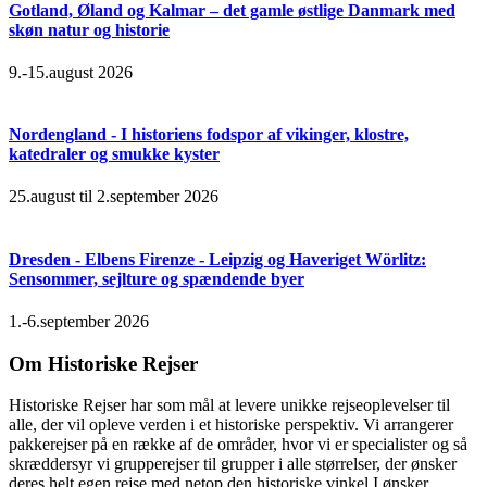
Gotland, Øland og Kalmar – det gamle østlige Danmark med
skøn natur og historie
9.-15.august 2026
Nordengland - I historiens fodspor af vikinger, klostre,
katedraler og smukke kyster
25.august til 2.september 2026
Dresden - Elbens Firenze - Leipzig og Haveriget Wörlitz:
Sensommer, sejlture og spændende byer
1.-6.september 2026
Om Historiske Rejser
Historiske Rejser har som mål at levere unikke rejseoplevelser til
alle, der vil opleve verden i et historiske perspektiv. Vi arrangerer
pakkerejser på en række af de områder, hvor vi er specialister og så
skræddersyr vi grupperejser til grupper i alle størrelser, der ønsker
deres helt egen rejse med netop den historiske vinkel I ønsker.