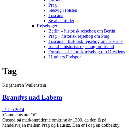
Prag
Slesvig-Holsten
Toscana
Se alle artikler
Rejsebøger
Berlin – historisk rejsebog om Berlin
Prag – historisk rejsebog om Prag
Toscana – historisk rejsebog om Toscana
Irland – historisk rejsebog om Irland
Dresden – historisk rejsebog om Dresdens
I Luthers Fodspor
Tag
Krigsherren Wallenstein
Brandys nad Labem
21 feb 2014
|
Comments are Off
Opstod på markområderne omkring år 1300, da den lå på
handelsvejen mellem Prag og Lausitz. Den er i dag en dobbeltby