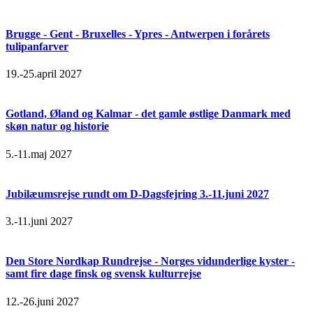
Brugge - Gent - Bruxelles - Ypres - Antwerpen i forårets
tulipanfarver
19.-25.april 2027
Gotland, Øland og Kalmar - det gamle østlige Danmark med
skøn natur og historie
5.-11.maj 2027
Jubilæumsrejse rundt om D-Dagsfejring 3.-11.juni 2027
3.-11.juni 2027
Den Store Nordkap Rundrejse - Norges vidunderlige kyster -
samt fire dage finsk og svensk kulturrejse
12.-26.juni 2027