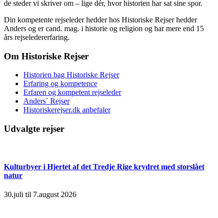
de steder vi skriver om – lige dér, hvor historien har sat sine spor.
Din kompetente rejseleder hedder hos Historiske Rejser hedder
Anders og er cand. mag. i historie og religion og har mere end 15
års rejseledererfaring.
Om Historiske Rejser
Historien bag Historiske Rejser
Erfaring og kompetence
Erfaren og kompetent rejseleder
Anders´ Rejser
Historiskerejser.dk anbefaler
Udvalgte rejser
Kulturbyer i Hjertet af det Tredje Rige krydret med storslået
natur
30.juli til 7.august 2026