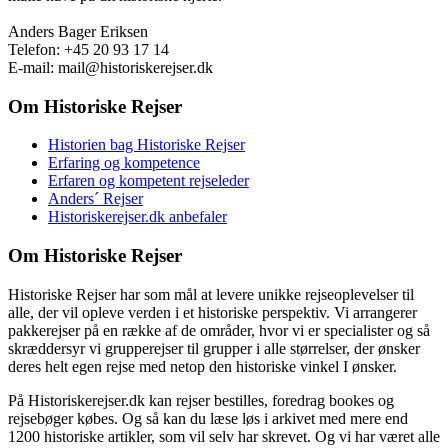
Anders Bager Eriksen
Telefon: +45 20 93 17 14
E-mail: mail@historiskerejser.dk
Om Historiske Rejser
Historien bag Historiske Rejser
Erfaring og kompetence
Erfaren og kompetent rejseleder
Anders´ Rejser
Historiskerejser.dk anbefaler
Om Historiske Rejser
Historiske Rejser har som mål at levere unikke rejseoplevelser til
alle, der vil opleve verden i et historiske perspektiv. Vi arrangerer
pakkerejser på en række af de områder, hvor vi er specialister og så
skræddersyr vi grupperejser til grupper i alle størrelser, der ønsker
deres helt egen rejse med netop den historiske vinkel I ønsker.
På Historiskerejser.dk kan rejser bestilles, foredrag bookes og
rejsebøger købes. Og så kan du læse løs i arkivet med mere end
1200 historiske artikler, som vil selv har skrevet. Og vi har været alle