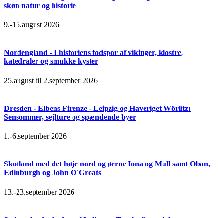
skøn natur og historie
9.-15.august 2026
Nordengland - I historiens fodspor af vikinger, klostre,
katedraler og smukke kyster
25.august til 2.september 2026
Dresden - Elbens Firenze - Leipzig og Haveriget Wörlitz:
Sensommer, sejlture og spændende byer
1.-6.september 2026
Skotland med det høje nord og øerne Iona og Mull samt Oban,
Edinburgh og John O´Groats
13.-23.september 2026