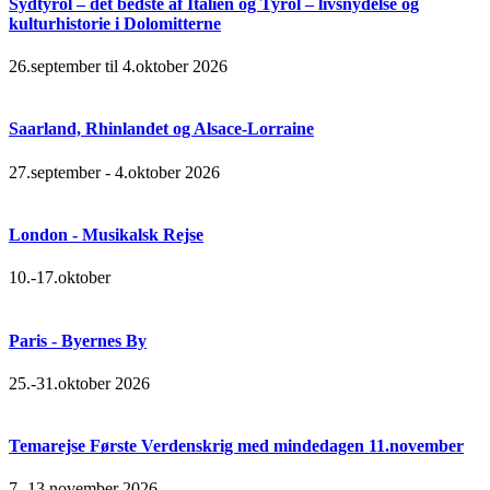
Sydtyrol – det bedste af Italien og Tyrol – livsnydelse og
kulturhistorie i Dolomitterne
26.september til 4.oktober 2026
Saarland, Rhinlandet og Alsace-Lorraine
27.september - 4.oktober 2026
London - Musikalsk Rejse
10.-17.oktober
Paris - Byernes By
25.-31.oktober 2026
Temarejse Første Verdenskrig med mindedagen 11.november
7.-13.november 2026