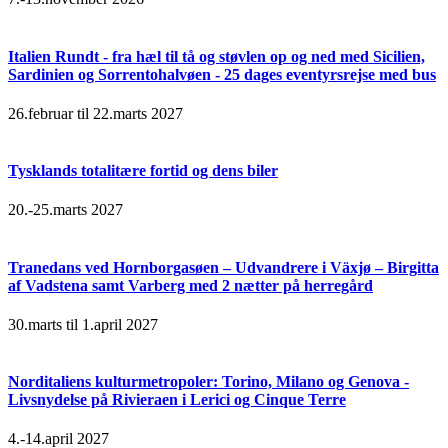
Italien Rundt - fra hæl til tå og støvlen op og ned med Sicilien,
Sardinien og Sorrentohalvøen - 25 dages eventyrsrejse med bus
26.februar til 22.marts 2027
Tysklands totalitære fortid og dens biler
20.-25.marts 2027
Tranedans ved Hornborgasøen – Udvandrere i Växjø – Birgitta
af Vadstena samt Varberg med 2 nætter på herregård
30.marts til 1.april 2027
Norditaliens kulturmetropoler: Torino, Milano og Genova -
Livsnydelse på Rivieraen i Lerici og Cinque Terre
4.-14.april 2027