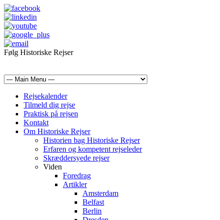
Følg Historiske Rejser
mail@historiskerejser.dk
+45 20 93 17 14
Rejsekalender
Tilmeld dig rejse
Praktisk på rejsen
Kontakt
Om Historiske Rejser
Historien bag Historiske Rejser
Erfaren og kompetent rejseleder
Skræddersyede rejser
Viden
Foredrag
Artikler
Amsterdam
Belfast
Berlin
Dresden