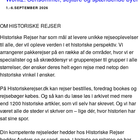
1.-6.SEPTEMBER 2026
OM HISTORISKE REJSER
Historiske Rejser har som mål at levere unikke rejseoplevelser
til alle, der vil opleve verden i et historiske perspektiv. Vi
arrangerer pakkerejser på en række af de områder, hvor vi er
specialister og så skræddersyr vi grupperejser til grupper i alle
størrelser, der ønsker deres helt egen rejse med netop den
historiske vinkel I ønsker.
På Historiskerejser.dk kan rejser bestilles, foredrag bookes og
rejsebøger købes. Og så kan du læse løs i arkivet med mere
end 1200 historiske artikler, som vil selv har skrevet. Og vi har
været alle de steder vi skriver om – lige dér, hvor historien har
sat sine spor.
Din kompetente rejseleder hedder hos Historiske Rejser
hedder Anders og er cand. mag. i historie og religion og har