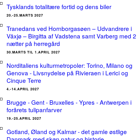
Tysklands totalitære fortid og dens biler
20.-25.MARTS 2027
Tranedans ved Hornborgasøen – Udvandrere i
Växjø – Birgitta af Vadstena samt Varberg med 2
nætter på herregård
30.MARTS TIL 1.APRIL 2027
Norditaliens kulturmetropoler: Torino, Milano og
Genova - Livsnydelse på Rivieraen i Lerici og
Cinque Terre
4.-14.APRIL 2027
Brugge - Gent - Bruxelles - Ypres - Antwerpen i
forårets tulipanfarver
19.-25.APRIL 2027
Gotland, Øland og Kalmar - det gamle østlige
Danmark med skøn natur og historie