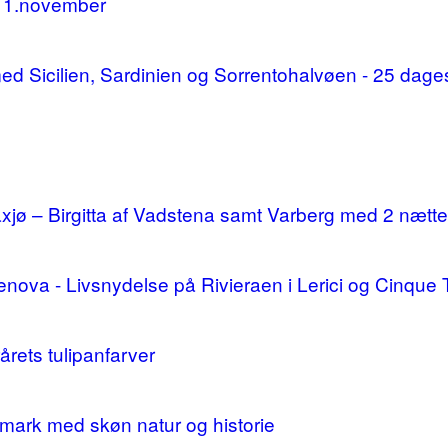
11.november
d med Sicilien, Sardinien og Sorrentohalvøen - 25 da
ø – Birgitta af Vadstena samt Varberg med 2 nætte
enova - Livsnydelse på Rivieraen i Lerici og Cinque 
årets tulipanfarver
mark med skøn natur og historie