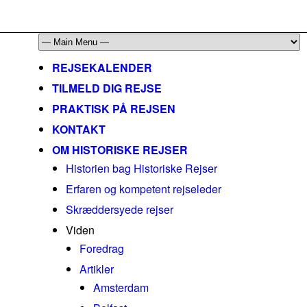
mail@historiskerejser.dk
+45 20 93 17 14
REJSEKALENDER
TILMELD DIG REJSE
PRAKTISK PÅ REJSEN
KONTAKT
OM HISTORISKE REJSER
Historien bag Historiske Rejser
Erfaren og kompetent rejseleder
Skræddersyede rejser
Viden
Foredrag
Artikler
Amsterdam