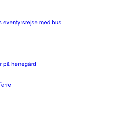
ges eventyrsrejse med bus
r på herregård
Terre