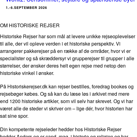
1.-6.SEPTEMBER 2026
OM HISTORISKE REJSER
Historiske Rejser har som mål at levere unikke rejseoplevelser
til alle, der vil opleve verden i et historiske perspektiv. Vi
arrangerer pakkerejser på en række af de områder, hvor vi er
specialister og så skræddersyr vi grupperejser til grupper i alle
størrelser, der ønsker deres helt egen rejse med netop den
historiske vinkel I ønsker.
På Historiskerejser.dk kan rejser bestilles, foredrag bookes og
rejsebøger købes. Og så kan du læse løs i arkivet med mere
end 1200 historiske artikler, som vil selv har skrevet. Og vi har
været alle de steder vi skriver om – lige dér, hvor historien har
sat sine spor.
Din kompetente rejseleder hedder hos Historiske Rejser
hedder Anders og er cand. mag. i historie og religion og har