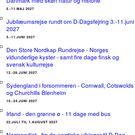
Danmark med skøn natur og historie
5.-11.MAJ 2027
Jubilæumsrejse rundt om D-Dagsfejring 3.-11.juni
2027
3.-11.JUNI 2027
Den Store Nordkap Rundrejse - Norges
vidunderlige kyster - samt fire dage finsk og
svensk kulturrejse
12.-26.JUNI 2027
Sydengland i forsommeren - Cornwall, Cotswolds
og Churchills Blenheim
15.-24.JUNI 2027
Irland - den grønne ø - 11 dage med bus
22.JULI TIL 1.AUGUST 2027
Normandiet - fra de nordiske vikinger til D-Dag