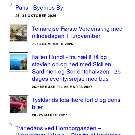
Paris - Byernes By
25.-31.OKTOBER 2026
Temarejse Første Verdenskrig med
mindedagen 11.november
7.-13.NOVEMBER 2026
Italien Rundt - fra hæl til tå og
støvlen op og ned med Sicilien,
Sardinien og Sorrentohalvøen - 25
dages eventyrsrejse med bus
26.FEBRUAR TIL 22.MARTS 2027
Tysklands totalitære fortid og dens
biler
20.-25.MARTS 2027
Tranedans ved Hornborgasøen –
Udvandrere i Växjø – Birgitta af Vadstena