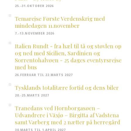
25.-31.OKTOBER 2026
Temarejse Første Verdenskrig med
mindedagen 11.november
7.-13.NOVEMBER 2026
Italien Rundt - fra hæl til tå og støvlen op
og ned med Sicilien, Sardinien og
Sorrentohalvøen - 25 dages eventyrsrejse
med bus
26.FEBRUAR TIL 22.MARTS 2027
Tysklands totalitære fortid og dens biler
20.-25.MARTS 2027
Tranedans ved Hornborgasøen –
Udvandrere i Växjø – Birgitta af Vadstena
samt Varberg med 2 nætter på herregård
30.MARTS TIL 1.APRIL 2027