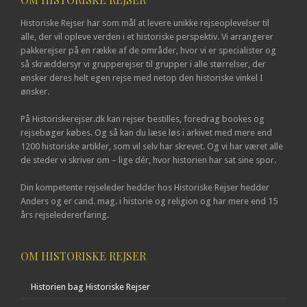
Historiske Rejser har som mål at levere unikke rejseoplevelser til
alle, der vil opleve verden i et historiske perspektiv. Vi arrangerer
pakkerejser på en række af de områder, hvor vi er specialister og
så skræddersyr vi grupperejser til grupper i alle størrelser, der
ønsker deres helt egen rejse med netop den historiske vinkel I
ønsker.
På Historiskerejser.dk kan rejser bestilles, foredrag bookes og
rejsebøger købes. Og så kan du læse løs i arkivet med mere end
1200 historiske artikler, som vil selv har skrevet. Og vi har været alle
de steder vi skriver om – lige dér, hvor historien har sat sine spor.
Din kompetente rejseleder hedder hos Historiske Rejser hedder
Anders og er cand. mag. i historie og religion og har mere end 15
års rejseledererfaring.
OM HISTORISKE REJSER
Historien bag Historiske Rejser