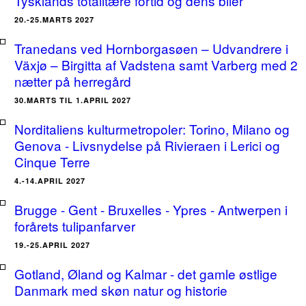
Tysklands totalitære fortid og dens biler
20.-25.MARTS 2027
Tranedans ved Hornborgasøen – Udvandrere i
Växjø – Birgitta af Vadstena samt Varberg med 2
nætter på herregård
30.MARTS TIL 1.APRIL 2027
Norditaliens kulturmetropoler: Torino, Milano og
Genova - Livsnydelse på Rivieraen i Lerici og
Cinque Terre
4.-14.APRIL 2027
Brugge - Gent - Bruxelles - Ypres - Antwerpen i
forårets tulipanfarver
19.-25.APRIL 2027
Gotland, Øland og Kalmar - det gamle østlige
Danmark med skøn natur og historie