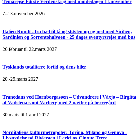
Temarejse Første Verdenskrig med mindedagen 11.november
7.-13.november 2026
Italien Rundt - fra hæl til tå og støvlen op og ned med Sicilien,
Sardinien og Sorrentohalvøen - 25 dages eventyrsrejse med bus
26.februar til 22.marts 2027
Tysklands totalitære fortid og dens biler
20.-25.marts 2027
Tranedans ved Hornborgasøen – Udvandrere i Växjø – Birgitta
af Vadstena samt Varberg med 2 nætter på herregård
30.marts til 1.april 2027
Norditaliens kulturmetropoler: Torino, Milano og Genova -
Livsnydelse på Rivieraen i Lerici og Cinque Terre