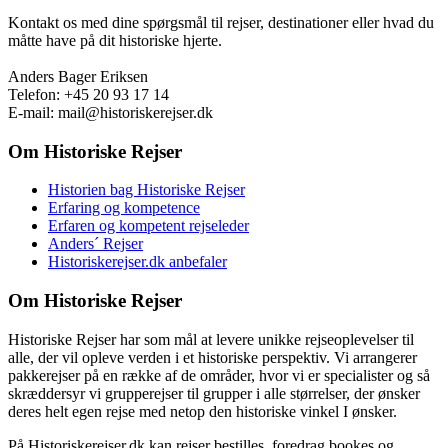
Kontakt os med dine spørgsmål til rejser, destinationer eller hvad du
måtte have på dit historiske hjerte.
Anders Bager Eriksen
Telefon: +45 20 93 17 14
E-mail: mail@historiskerejser.dk
Om Historiske Rejser
Historien bag Historiske Rejser
Erfaring og kompetence
Erfaren og kompetent rejseleder
Anders´ Rejser
Historiskerejser.dk anbefaler
Om Historiske Rejser
Historiske Rejser har som mål at levere unikke rejseoplevelser til
alle, der vil opleve verden i et historiske perspektiv. Vi arrangerer
pakkerejser på en række af de områder, hvor vi er specialister og så
skræddersyr vi grupperejser til grupper i alle størrelser, der ønsker
deres helt egen rejse med netop den historiske vinkel I ønsker.
På Historiskerejser.dk kan rejser bestilles, foredrag bookes og