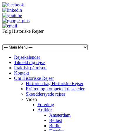
Følg Historiske Rejser
mail@historiskerejser.dk
+45 20 93 17 14
Rejsekalender
Tilmeld dig rejse
Praktisk på rejsen
Kontakt
Om Historiske Rejser
Historien bag Historiske Rejser
Erfaren og kompetent rejseleder
Skræddersyede rejser
Viden
Foredrag
Artikler
Amsterdam
Belfast
Berlin
Dresden