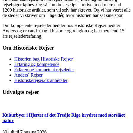
rejsebøger købes. Og så kan du læse løs i arkivet med mere end
1200 historiske artikler, som vil selv har skrevet. Og vi har været alle
de steder vi skriver om – lige dér, hvor historien har sat sine spor.
Din kompetente rejseleder hedder hos Historiske Rejser hedder
Anders og er cand. mag. i historie og religion og har mere end 15
års rejseledererfaring.
Om Historiske Rejser
Historien bag Historiske Rejser
Erfaring og kompetence
Erfaren og kompetent rejseleder
Anders´ Rejser
Historiskerejser.dk anbefaler
Udvalgte rejser
Kulturbyer i Hjertet af det Tredje Rige krydret med storslået
natur
30.juli til 7.august 2026