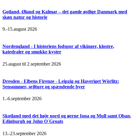
Gotland, Øland og Kalmar – det gamle østlige Danmark med
skøn natur og historie
9.-15.august 2026
Nordengland - I historiens fodspor af vikinger, klostre,
katedraler og smukke kyster
25.august til 2.september 2026
Dresden - Elbens Firenze - Leipzig og Haveriget Wörlitz:
Sensommer, sejlture og spændende byer
1.-6.september 2026
Skotland med det høje nord og øerne Iona og Mull samt Oban,
Edinburgh og John O´Groats
13.-23.september 2026