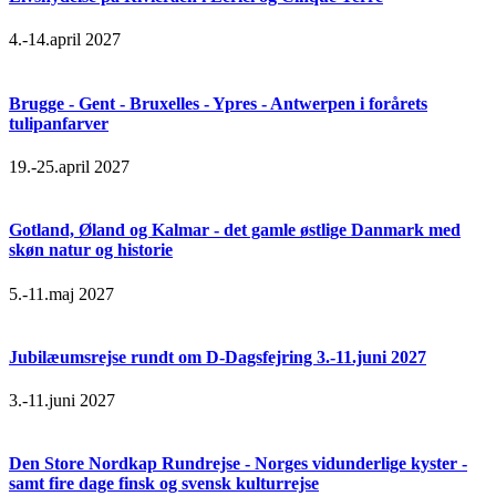
4.-14.april 2027
Brugge - Gent - Bruxelles - Ypres - Antwerpen i forårets
tulipanfarver
19.-25.april 2027
Gotland, Øland og Kalmar - det gamle østlige Danmark med
skøn natur og historie
5.-11.maj 2027
Jubilæumsrejse rundt om D-Dagsfejring 3.-11.juni 2027
3.-11.juni 2027
Den Store Nordkap Rundrejse - Norges vidunderlige kyster -
samt fire dage finsk og svensk kulturrejse