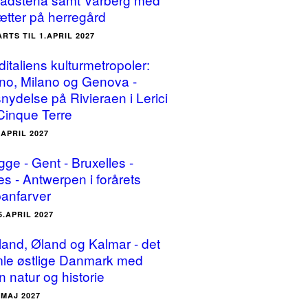
ætter på herregård
ARTS TIL 1.APRIL 2027
ditaliens kulturmetropoler:
ino, Milano og Genova -
snydelse på Rivieraen i Lerici
Cinque Terre
.APRIL 2027
gge - Gent - Bruxelles -
es - Antwerpen i forårets
panfarver
5.APRIL 2027
land, Øland og Kalmar - det
le østlige Danmark med
n natur og historie
.MAJ 2027