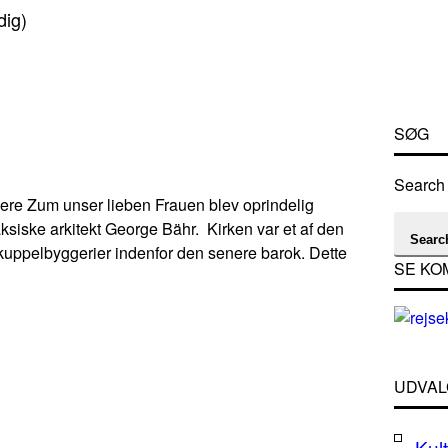
dig)
SØG
Search 
ere Zum unser lieben Frauen blev oprindelig
aksiske arkitekt George Bähr. Kirken var et af den
Searc
kuppelbyggerier indenfor den senere barok. Dette
SE KO
UDVAL
Kult