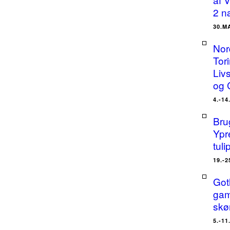
2 n
30.M
Nor
Tor
Liv
og 
4.-14
Bru
Ypr
tuli
19.-2
Got
gam
skø
5.-11