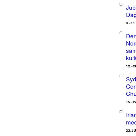
Jub
Dag
3.-11
Den
Nor
sam
kult
12.-2
Syd
Cor
Chu
15.-2
Irl
med
22.J