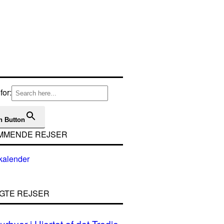
for:
h Button
MMENDE REJSER
GTE REJSER
urbyer i Hjertet af det Tredje