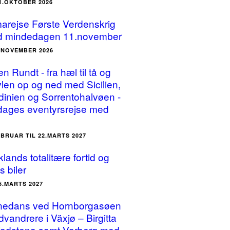
31.OKTOBER 2026
arejse Første Verdenskrig
 mindedagen 11.november
3.NOVEMBER 2026
ien Rundt - fra hæl til tå og
vlen op og ned med Sicilien,
dinien og Sorrentohalvøen -
dages eventyrsrejse med
EBRUAR TIL 22.MARTS 2027
lands totalitære fortid og
s biler
25.MARTS 2027
nedans ved Hornborgasøen
dvandrere i Växjø – Birgitta
Vadstena samt Varberg med