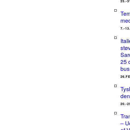
25.-
Tem
med
7.-1
Ital
stø
Sar
25 
bus
26.F
Tysk
den
20.-
Tra
– U
af 