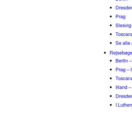
Dresde
Prag
Slesvig
Toscan
Se alle 
Rejsebøge
Berlin –
Prag – 
Toscana
Irland –
Dresden
I Luthe