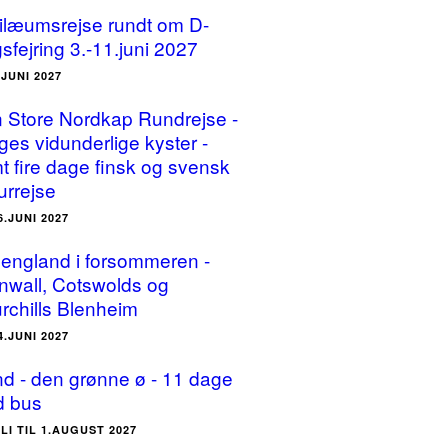
ilæumsrejse rundt om D-
sfejring 3.-11.juni 2027
.JUNI 2027
 Store Nordkap Rundrejse -
ges vidunderlige kyster -
t fire dage finsk og svensk
urrejse
6.JUNI 2027
england i forsommeren -
nwall, Cotswolds og
rchills Blenheim
4.JUNI 2027
and - den grønne ø - 11 dage
 bus
ULI TIL 1.AUGUST 2027