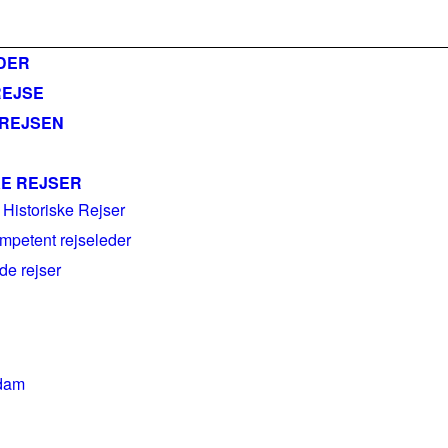
ail@historiskerejser.dk
+45 20 93 17 14
DER
REJSE
 REJSEN
KE REJSER
 Historiske Rejser
mpetent rejseleder
e rejser
dam