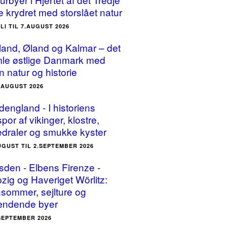
e krydret med storslået natur
ULI TIL 7.AUGUST 2026
land, Øland og Kalmar – det
le østlige Danmark med
n natur og historie
5.AUGUST 2026
dengland - I historiens
por af vikinger, klostre,
edraler og smukke kyster
UGUST TIL 2.SEPTEMBER 2026
sden - Elbens Firenze -
pzig og Haveriget Wörlitz:
sommer, sejlture og
ndende byer
.SEPTEMBER 2026