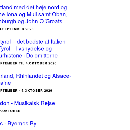
tland med det høje nord og
ne Iona og Mull samt Oban,
nburgh og John O´Groats
23.SEPTEMBER 2026
yrol – det bedste af Italien
Tyrol – livsnydelse og
urhistorie i Dolomitterne
EPTEMBER TIL 4.OKTOBER 2026
rland, Rhinlandet og Alsace-
raine
EPTEMBER - 4.OKTOBER 2026
don - Musikalsk Rejse
17.OKTOBER
is - Byernes By