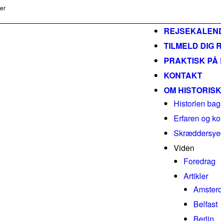
ser
m
REJSEKALEN
TILMELD DIG 
PRAKTISK PÅ
KONTAKT
OM HISTORIS
Historien bag
Erfaren og ko
Skræddersyed
Viden
Foredrag
Artikler
Amster
Belfast
Berlin