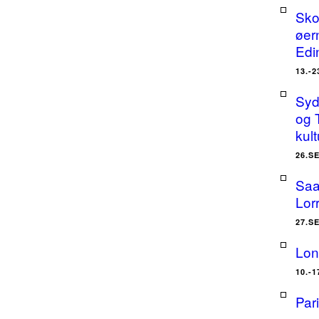
Sko
øer
Edi
13.-
Sydt
og 
kult
26.S
Saa
Lor
27.S
Lon
10.-
Par