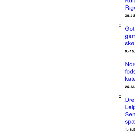
Rig
30.J
Got
gam
skø
9.-1
Nor
fods
kat
25.A
Dre
Lei
Sen
spæ
1.-6