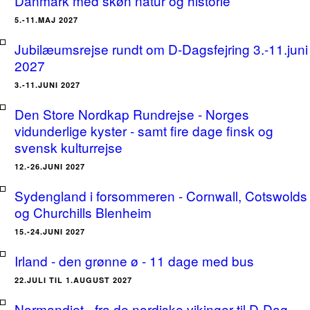
Danmark med skøn natur og historie
5.-11.MAJ 2027
Jubilæumsrejse rundt om D-Dagsfejring 3.-11.juni
2027
3.-11.JUNI 2027
Den Store Nordkap Rundrejse - Norges
vidunderlige kyster - samt fire dage finsk og
svensk kulturrejse
12.-26.JUNI 2027
Sydengland i forsommeren - Cornwall, Cotswolds
og Churchills Blenheim
15.-24.JUNI 2027
Irland - den grønne ø - 11 dage med bus
22.JULI TIL 1.AUGUST 2027
Normandiet - fra de nordiske vikinger til D-Dag