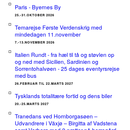
Paris - Byernes By
25.-31.OKTOBER 2026
Temarejse Første Verdenskrig med
mindedagen 11.november
7.-13.NOVEMBER 2026
Italien Rundt - fra hæl til tå og støvlen op
og ned med Sicilien, Sardinien og
Sorrentohalvøen - 25 dages eventyrsrejse
med bus
26.FEBRUAR TIL 22.MARTS 2027
Tysklands totalitære fortid og dens biler
20.-25.MARTS 2027
Tranedans ved Hornborgasøen –
Udvandrere i Växjø – Birgitta af Vadstena
samt Varberg med 2 nætter på herregård