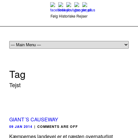
Følg Historiske Rejser
mail@historiskerejser.dk
+45 20 93 17 14
Tag
Tejst
GIANT´S CAUSEWAY
09 JAN 2014
|
COMMENTS ARE OFF
Kæmpernes landevej er et næsten overnaturligt