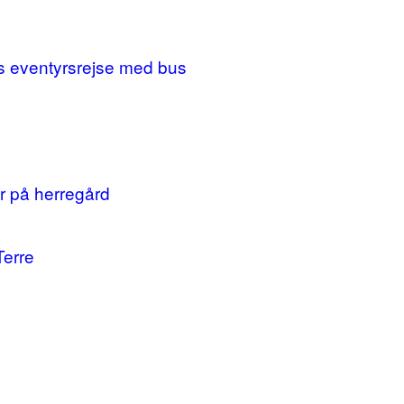
ges eventyrsrejse med bus
r på herregård
Terre