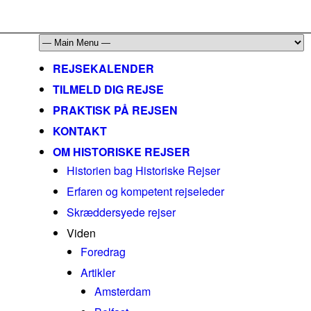
mail@historiskerejser.dk
+45 20 93 17 14
REJSEKALENDER
TILMELD DIG REJSE
PRAKTISK PÅ REJSEN
KONTAKT
OM HISTORISKE REJSER
Historien bag Historiske Rejser
Erfaren og kompetent rejseleder
Skræddersyede rejser
Viden
Foredrag
Artikler
Amsterdam