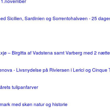
11.november
d med Sicilien, Sardinien og Sorrentohalvøen - 25 da
ø – Birgitta af Vadstena samt Varberg med 2 nætte
enova - Livsnydelse på Rivieraen i Lerici og Cinque 
årets tulipanfarver
mark med skøn natur og historie