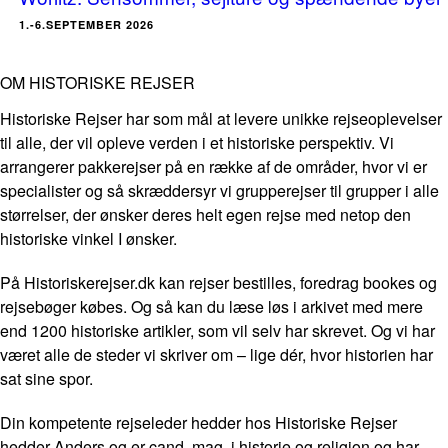
1.-6.SEPTEMBER 2026
OM HISTORISKE REJSER
Historiske Rejser har som mål at levere unikke rejseoplevelser
til alle, der vil opleve verden i et historiske perspektiv. Vi
arrangerer pakkerejser på en række af de områder, hvor vi er
specialister og så skræddersyr vi grupperejser til grupper i alle
størrelser, der ønsker deres helt egen rejse med netop den
historiske vinkel I ønsker.
På Historiskerejser.dk kan rejser bestilles, foredrag bookes og
rejsebøger købes. Og så kan du læse løs i arkivet med mere
end 1200 historiske artikler, som vil selv har skrevet. Og vi har
været alle de steder vi skriver om – lige dér, hvor historien har
sat sine spor.
Din kompetente rejseleder hedder hos Historiske Rejser
hedder Anders og er cand. mag. i historie og religion og har