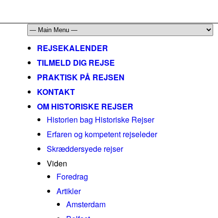
mail@historiskerejser.dk
+45 20 93 17 14
REJSEKALENDER
TILMELD DIG REJSE
PRAKTISK PÅ REJSEN
KONTAKT
OM HISTORISKE REJSER
Historien bag Historiske Rejser
Erfaren og kompetent rejseleder
Skræddersyede rejser
Viden
Foredrag
Artikler
Amsterdam