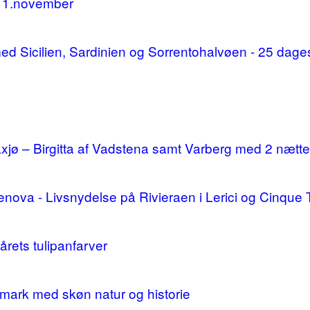
11.november
d med Sicilien, Sardinien og Sorrentohalvøen - 25 da
ø – Birgitta af Vadstena samt Varberg med 2 nætte
enova - Livsnydelse på Rivieraen i Lerici og Cinque 
årets tulipanfarver
mark med skøn natur og historie