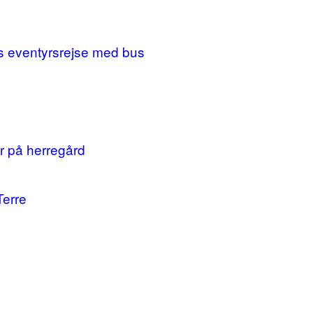
ges eventyrsrejse med bus
r på herregård
Terre