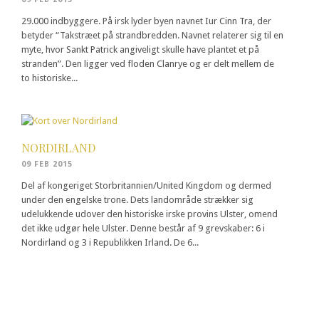
29.000 indbyggere. På irsk lyder byen navnet Iur Cinn Tra, der
betyder “Takstræet på strandbredden. Navnet relaterer sig til en
myte, hvor Sankt Patrick angiveligt skulle have plantet et på
stranden”. Den ligger ved floden Clanrye og er delt mellem de
to historiske...
NORDIRLAND
09 FEB 2015
Del af kongeriget Storbritannien/United Kingdom og dermed
under den engelske trone. Dets landområde strækker sig
udelukkende udover den historiske irske provins Ulster, omend
det ikke udgør hele Ulster. Denne består af 9 grevskaber: 6 i
Nordirland og 3 i Republikken Irland. De 6...