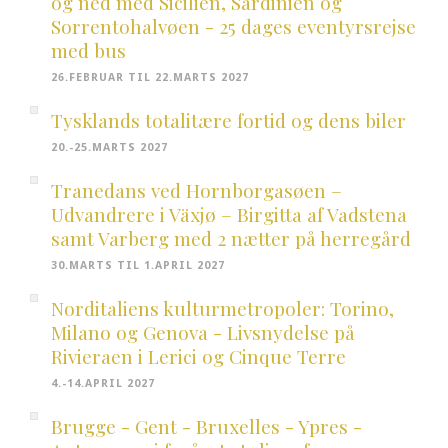
og ned med Sicilien, Sardinien og
Sorrentohalvøen - 25 dages eventyrsrejse
med bus
26.FEBRUAR TIL 22.MARTS 2027
Tysklands totalitære fortid og dens biler
20.-25.MARTS 2027
Tranedans ved Hornborgasøen –
Udvandrere i Växjø – Birgitta af Vadstena
samt Varberg med 2 nætter på herregård
30.MARTS TIL 1.APRIL 2027
Norditaliens kulturmetropoler: Torino,
Milano og Genova - Livsnydelse på
Rivieraen i Lerici og Cinque Terre
4.-14.APRIL 2027
Brugge - Gent - Bruxelles - Ypres -