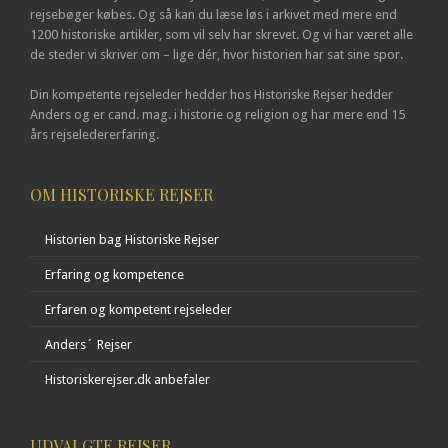
rejsebøger købes. Og så kan du læse løs i arkivet med mere end
1200 historiske artikler, som vil selv har skrevet. Og vi har været alle
de steder vi skriver om – lige dér, hvor historien har sat sine spor.
Din kompetente rejseleder hedder hos Historiske Rejser hedder
Anders og er cand. mag. i historie og religion og har mere end 15
års rejseledererfaring.
OM HISTORISKE REJSER
Historien bag Historiske Rejser
Erfaring og kompetence
Erfaren og kompetent rejseleder
Anders´ Rejser
Historiskerejser.dk anbefaler
UDVALGTE REJSER