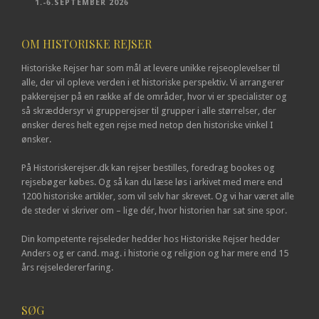
1.-6.SEPTEMBER 2026
OM HISTORISKE REJSER
Historiske Rejser har som mål at levere unikke rejseoplevelser til
alle, der vil opleve verden i et historiske perspektiv. Vi arrangerer
pakkerejser på en række af de områder, hvor vi er specialister og
så skræddersyr vi grupperejser til grupper i alle størrelser, der
ønsker deres helt egen rejse med netop den historiske vinkel I
ønsker.
På Historiskerejser.dk kan rejser bestilles, foredrag bookes og
rejsebøger købes. Og så kan du læse løs i arkivet med mere end
1200 historiske artikler, som vil selv har skrevet. Og vi har været alle
de steder vi skriver om – lige dér, hvor historien har sat sine spor.
Din kompetente rejseleder hedder hos Historiske Rejser hedder
Anders og er cand. mag. i historie og religion og har mere end 15
års rejseledererfaring.
SØG