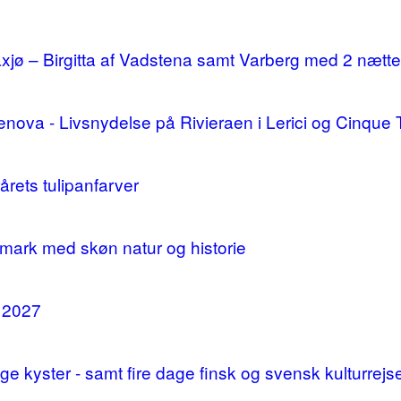
ø – Birgitta af Vadstena samt Varberg med 2 nætte
enova - Livsnydelse på Rivieraen i Lerici og Cinque 
årets tulipanfarver
mark med skøn natur og historie
i 2027
 kyster - samt fire dage finsk og svensk kulturrejs