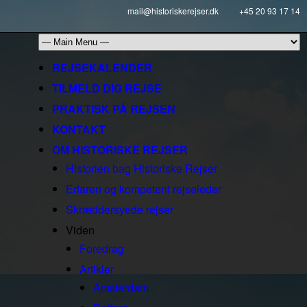
mail@historiskerejser.dk
+45 20 93 17 14
REJSEKALENDER
TILMELD DIG REJSE
PRAKTISK PÅ REJSEN
KONTAKT
OM HISTORISKE REJSER
Historien bag Historiske Rejser
Erfaren og kompetent rejseleder
Skræddersyede rejser
Viden
Foredrag
Artikler
Amsterdam