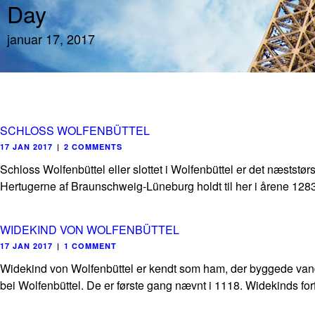
Day
januar 17, 2017
SCHLOSS WOLFENBÜTTEL
17 JAN 2017
|
2 COMMENTS
Schloss Wolfenbüttel eller slottet i Wolfenbüttel er det næststør
Hertugerne af Braunschweig-Lüneburg holdt til her i årene 1283-
WIDEKIND VON WOLFENBÜTTEL
17 JAN 2017
|
1 COMMENT
Widekind von Wolfenbüttel er kendt som ham, der byggede vandb
bei Wolfenbüttel. De er første gang nævnt i 1118. Widekinds for