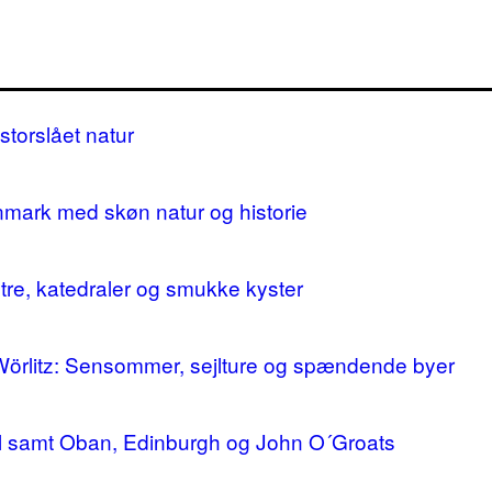
storslået natur
nmark med skøn natur og historie
stre, katedraler og smukke kyster
 Wörlitz: Sensommer, sejlture og spændende byer
ll samt Oban, Edinburgh og John O´Groats