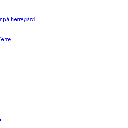
r på herregård
Terre
e