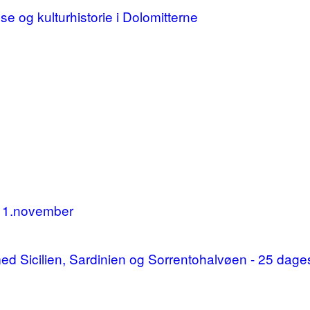
lse og kulturhistorie i Dolomitterne
11.november
d med Sicilien, Sardinien og Sorrentohalvøen - 25 da