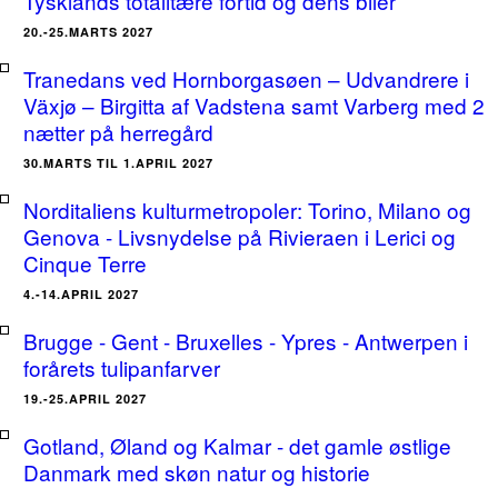
Tysklands totalitære fortid og dens biler
20.-25.MARTS 2027
Tranedans ved Hornborgasøen – Udvandrere i
Växjø – Birgitta af Vadstena samt Varberg med 2
nætter på herregård
30.MARTS TIL 1.APRIL 2027
Norditaliens kulturmetropoler: Torino, Milano og
Genova - Livsnydelse på Rivieraen i Lerici og
Cinque Terre
4.-14.APRIL 2027
Brugge - Gent - Bruxelles - Ypres - Antwerpen i
forårets tulipanfarver
19.-25.APRIL 2027
Gotland, Øland og Kalmar - det gamle østlige
Danmark med skøn natur og historie