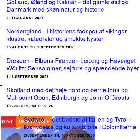
Gotland, Øland og Kalmar – det gamle østlige
Danmark med skøn natur og historie
9.-15.AUGUST 2026
Nordengland - I historiens fodspor af vikinger,
klostre, katedraler og smukke kyster
25.AUGUST TIL 2.SEPTEMBER 2026
Dresden - Elbens Firenze - Leipzig og Haveriget
Wörlitz: Sensommer, sejlture og spændende byer
1.-6.SEPTEMBER 2026
Skotland med det høje nord og øerne Iona og
Mull samt Oban, Edinburgh og John O´Groats
13.-23.SEPTEMBER 2026
Sydtyrol – det bedste af Italien og Tyrol –
livsnydelse og kulturhistorie i Dolomitterne
26.SEPTEMBER TIL 4.OKTOBER 2026