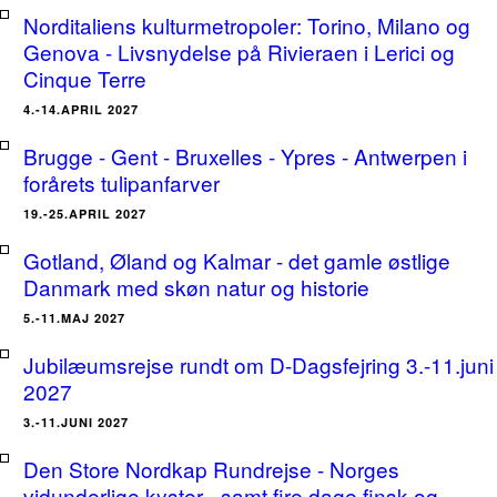
Norditaliens kulturmetropoler: Torino, Milano og
Genova - Livsnydelse på Rivieraen i Lerici og
Cinque Terre
4.-14.APRIL 2027
Brugge - Gent - Bruxelles - Ypres - Antwerpen i
forårets tulipanfarver
19.-25.APRIL 2027
Gotland, Øland og Kalmar - det gamle østlige
Danmark med skøn natur og historie
5.-11.MAJ 2027
Jubilæumsrejse rundt om D-Dagsfejring 3.-11.juni
2027
3.-11.JUNI 2027
Den Store Nordkap Rundrejse - Norges
vidunderlige kyster - samt fire dage finsk og