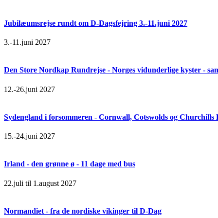
Jubilæumsrejse rundt om D-Dagsfejring 3.-11.juni 2027
3.-11.juni 2027
Den Store Nordkap Rundrejse - Norges vidunderlige kyster - samt
12.-26.juni 2027
Sydengland i forsommeren - Cornwall, Cotswolds og Churchills
15.-24.juni 2027
Irland - den grønne ø - 11 dage med bus
22.juli til 1.august 2027
Normandiet - fra de nordiske vikinger til D-Dag