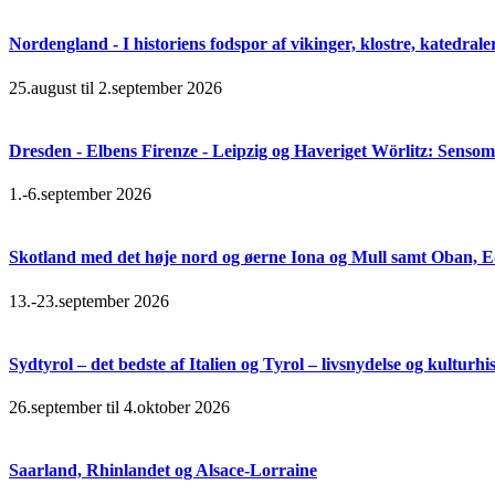
Nordengland - I historiens fodspor af vikinger, klostre, katedral
25.august til 2.september 2026
Dresden - Elbens Firenze - Leipzig og Haveriget Wörlitz: Senso
1.-6.september 2026
Skotland med det høje nord og øerne Iona og Mull samt Oban, 
13.-23.september 2026
Sydtyrol – det bedste af Italien og Tyrol – livsnydelse og kulturhi
26.september til 4.oktober 2026
Saarland, Rhinlandet og Alsace-Lorraine