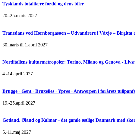
Tysklands totalitære fortid og dens biler
20.-25.marts 2027
Tranedans ved Hornborgasøen – Udvandrere i Växjø – Birgitta 
30.marts til 1.april 2027
Norditaliens kulturmetropoler: Torino, Milano og Genova - Livsn
4.-14.april 2027
Brugge - Gent - Bruxelles - Ypres - Antwerpen i forårets tulipanf
19.-25.april 2027
Gotland, Øland og Kalmar - det gamle østlige Danmark med skøn 
5.-11.maj 2027