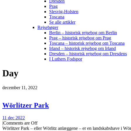
Dresden
Prag
Slesvig-Holsten
Toscana
Se alle artikler
Rejsebøger
Berlin – historisk rejsebog om Berlin
Prag – historisk rejsebog om Prag
Toscana – historisk rejsebog om Toscana
Irland – historisk rejsebog om Irland
Dresden – historisk rejsebog om Dresdens
I Luthers Fodspor
Day
december 11, 2022
Wörlitzer Park
11 dec 2022
|
Comments are Off
Wörlitzer Park – eller Wörlitz anlæggene – er en landskabshave i Wö