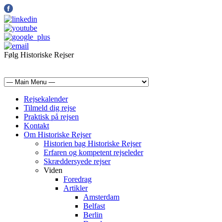
Følg Historiske Rejser
mail@historiskerejser.dk
+45 20 93 17 14
Rejsekalender
Tilmeld dig rejse
Praktisk på rejsen
Kontakt
Om Historiske Rejser
Historien bag Historiske Rejser
Erfaren og kompetent rejseleder
Skræddersyede rejser
Viden
Foredrag
Artikler
Amsterdam
Belfast
Berlin