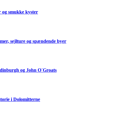
er og smukke kyster
mmer, sejlture og spændende byer
Edinburgh og John O´Groats
storie i Dolomitterne