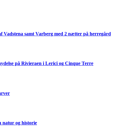
af Vadstena samt Varberg med 2 nætter på herregård
ydelse på Rivieraen i Lerici og Cinque Terre
arver
natur og historie