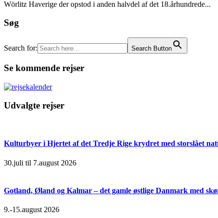
Wörlitz Haverige der opstod i anden halvdel af det 18.århundrede...
Søg
Search for:
Search Button
Se kommende rejser
Udvalgte rejser
Kulturbyer i Hjertet af det Tredje Rige krydret med storslået na
30.juli til 7.august 2026
Gotland, Øland og Kalmar – det gamle østlige Danmark med skøn
9.-15.august 2026