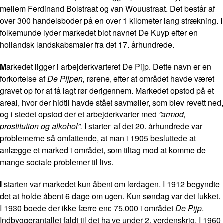
mellem Ferdinand Bolstraat og van Wouustraat. Det består af
over 300 handelsboder på en over 1 kilometer lang strækning. I
folkemunde lyder markedet blot navnet De Kuyp efter en
hollandsk landskabsmaler fra det 17. århundrede.
M
arkedet ligger i arbejderkvarteret De Pijp. Dette navn er en
forkortelse af
De Pijpen,
rørene, efter at området havde været
gravet op for at få lagt rør derigennem. Markedet opstod på et
areal, hvor der hidtil havde stået savmøller, som blev revett ned,
og i stedet opstod der et arbejderkvarter med
”armod,
prostitution og alkohol”.
I starten af det 20. århundrede var
problemerne så omfattende, at man i 1905 besluttede at
anlægge et marked i området, som tiltag mod at komme de
mange sociale problemer til livs.
I
starten var markedet kun åbent om lørdagen. I 1912 begyndte
det at holde åbent 6 dage om ugen. Kun søndag var det lukket.
I 1930 boede der ikke færre end 75.000 i området
De Pijp
.
Indbyggerantallet faldt til det halve under 2. verdenskrig. I 1960